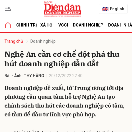
English
CHÍNH TRỊ - XÃ HỘI
VCCI
DOANH NGHIỆP
DOANH NH
bình luận
Trang chủ
Doanh nghiệp
Nghệ An cần cơ chế đột phá thu
hút doanh nghiệp dẫn dắt
Bài - Ảnh: THY HẰNG
20/12/2022 22:40
Doanh nghiệp đề xuất, từ Trung ương tới địa
phương cần quan tâm hỗ trợ Nghệ An tạo
Hủy
G
chính sách thu hút các doanh nghiệp có tâm,
có tầm để đầu tư lĩnh vực phù hợp.