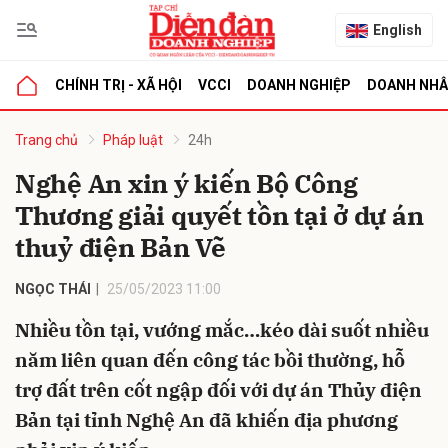
English
CHÍNH TRỊ - XÃ HỘI
VCCI
DOANH NGHIỆP
DOANH NH
bình luận
Trang chủ
Pháp luật
24h
Nghệ An xin ý kiến Bộ Công
Thương giải quyết tồn tại ở dự án
thuỷ điện Bản Vẽ
NGỌC THÁI
25/05/2023 11:00
Nhiều tồn tại, vướng mắc…kéo dài suốt nhiều
Hủy
G
năm liên quan đến công tác bồi thường, hỗ
trợ đất trên cốt ngập đối với dự án Thủy điện
Bản tại tỉnh Nghệ An đã khiến địa phương