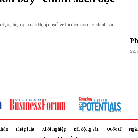
n dụng hiệu quả các Nghị quyết về thí điểm cơ chế, chính sách
Ph
22/
nhân
Pháp luật
Khởi nghiệp
Bất động sản
Quốc tế
Ngâ