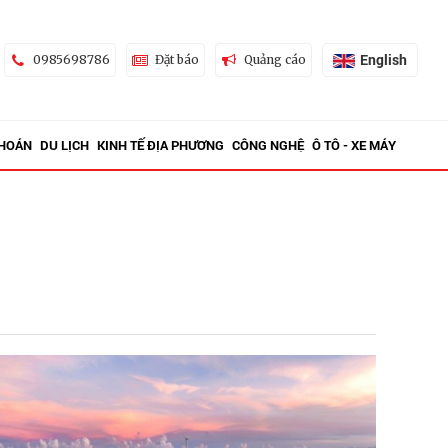
English
0985698786
Đặt báo
Quảng cáo
KHOÁN
DU LỊCH
KINH TẾ ĐỊA PHƯƠNG
CÔNG NGHỆ
Ô TÔ - XE MÁY