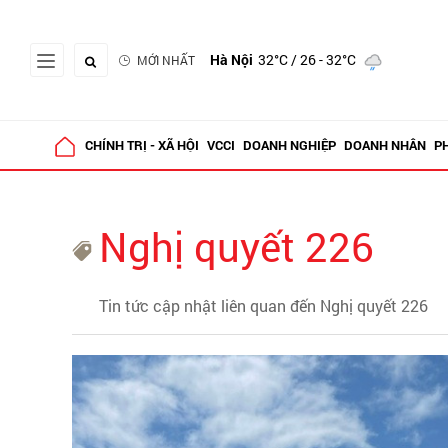
Hà Nội
32°C
/ 26 - 32°C
MỚI NHẤT
CHÍNH TRỊ - XÃ HỘI
VCCI
DOANH NGHIỆP
DOANH NHÂN
P
Nghị quyết 226
Tin tức cập nhật liên quan đến Nghị quyết 226