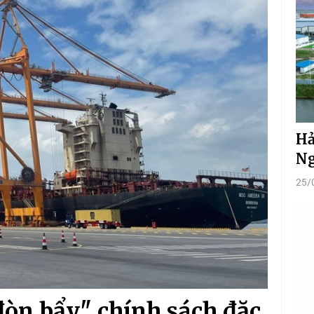
Hả
Ng
25/
đòn bẩy" chính sách đặc