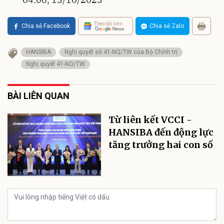
Theo dõi trên
Chia sẻ Facebook
Chia sẻ Zalo
HANSIBA
Nghị quyết số 41-NQ/TW của Bộ Chính trị
Nghị quyết 41-NQ/TW
BÀI LIÊN QUAN
Từ liên kết VCCI -
HANSIBA đến động lực
tăng trưởng hai con số