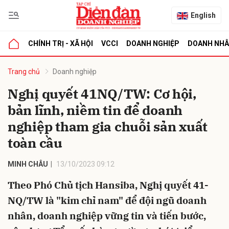
English
CHÍNH TRỊ - XÃ HỘI
VCCI
DOANH NGHIỆP
DOANH NH
bình luận
Trang chủ
Doanh nghiệp
Nghị quyết 41NQ/TW: Cơ hội,
bản lĩnh, niềm tin để doanh
nghiệp tham gia chuỗi sản xuất
toàn cầu
MINH CHÂU
13/10/2023 09:12
Hủy
G
Theo Phó Chủ tịch Hansiba, Nghị quyết 41-
NQ/TW là "kim chỉ nam" để đội ngũ doanh
nhân, doanh nghiệp vững tin và tiến bước,