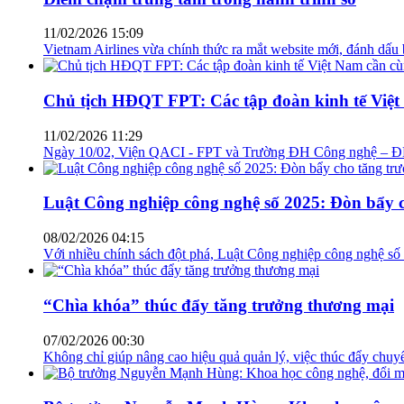
11/02/2026 15:09
Vietnam Airlines vừa chính thức ra mắt website mới, đánh dấu b
Chủ tịch HĐQT FPT: Các tập đoàn kinh tế Việt
11/02/2026 11:29
Ngày 10/02, Viện QACI - FPT và Trường ĐH Công nghệ – ĐH Quố
Luật Công nghiệp công nghệ số 2025: Đòn bẩy 
08/02/2026 04:15
Với nhiều chính sách đột phá, Luật Công nghiệp công nghệ số
“Chìa khóa” thúc đẩy tăng trưởng thương mại
07/02/2026 00:30
Không chỉ giúp nâng cao hiệu quả quản lý, việc thúc đẩy chuy