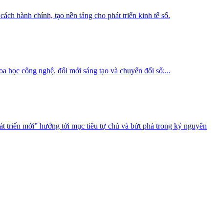
ch hành chính, tạo nền tảng cho phát triển kinh tế số.
 học công nghệ, đổi mới sáng tạo và chuyển đổi số;...
 triển mới” hướng tới mục tiêu tự chủ và bứt phá trong kỷ nguyên