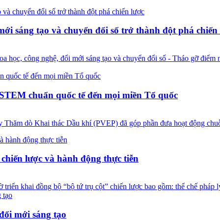
mới sáng tạo và chuyển đổi số trở thành đột phá chiến
 học, công nghệ, đổi mới sáng tạo và chuyển đổi số - Tháo gỡ điểm 
 STEM chuẩn quốc tế đến mọi miền Tổ quốc
ty Thăm dò Khai thác Dầu khí (PVEP) đã góp phần đưa hoạt động chu
 chiến lược và hành động thực tiễn
triển khai đồng bộ “bộ tứ trụ cột” chiến lược bao gồm: thể chế pháp l
ổi mới sáng tạo