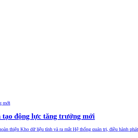
n tạo động lực tăng trưởng mới
 thiện Kho dữ liệu tỉnh và ra mắt Hệ thống quản trị, điều hành phát tri