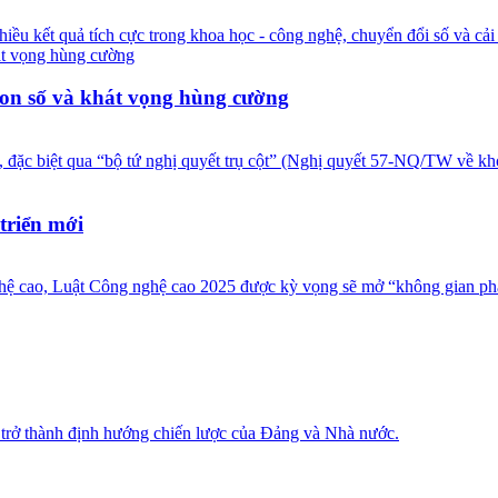
 kết quả tích cực trong khoa học - công nghệ, chuyển đổi số và cải cá
con số và khát vọng hùng cường
đặc biệt qua “bộ tứ nghị quyết trụ cột” (Nghị quyết 57-NQ/TW về khoa
triển mới
hệ cao, Luật Công nghệ cao 2025 được kỳ vọng sẽ mở “không gian phát
 trở thành định hướng chiến lược của Đảng và Nhà nước.