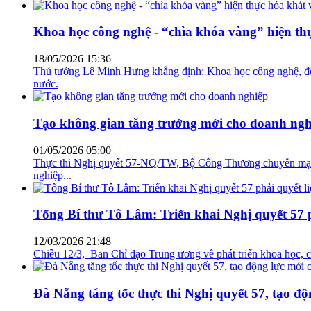
Khoa học công nghệ - “chìa khóa vàng” hiện thực
18/05/2026 15:36
Thủ tướng Lê Minh Hưng khẳng định: Khoa học công nghệ, đổi 
nước.
Tạo không gian tăng trưởng mới cho doanh ngh
01/05/2026 05:00
Thực thi Nghị quyết 57-NQ/TW, Bộ Công Thương chuyển mạnh t
nghiệp...
Tổng Bí thư Tô Lâm: Triển khai Nghị quyết 57 ph
12/03/2026 21:48
Chiều 12/3, Ban Chỉ đạo Trung ương về phát triển khoa học, 
Đà Nẵng tăng tốc thực thi Nghị quyết 57, tạo đ