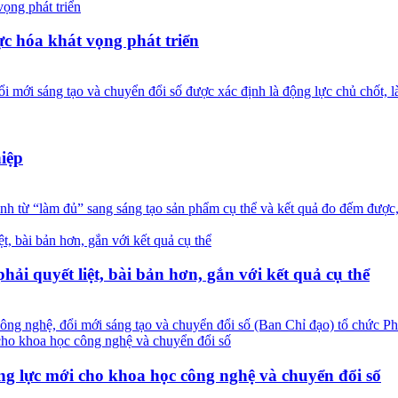
 hóa khát vọng phát triển
mới sáng tạo và chuyển đổi số được xác định là động lực chủ chốt, là
iệp
ừ “làm đủ” sang sáng tạo sản phẩm cụ thể và kết quả đo đếm được, 
ải quyết liệt, bài bản hơn, gắn với kết quả cụ thể
công nghệ, đổi mới sáng tạo và chuyển đổi số (Ban Chỉ đạo) tổ chức 
ộng lực mới cho khoa học công nghệ và chuyển đổi số