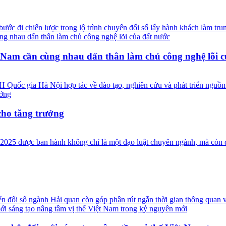
ước đi chiến lược trong lộ trình chuyển đổi số lấy hành khách làm tru
 Nam cần cùng nhau dấn thân làm chủ công nghệ lõi c
c gia Hà Nội hợp tác về đào tạo, nghiên cứu và phát triển nguồn nh
cho tăng trưởng
 2025 được ban hành không chỉ là một đạo luật chuyên ngành, mà còn 
ển đổi số ngành Hải quan còn góp phần rút ngắn thời gian thông quan v