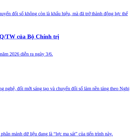
ển đổi số không còn là khẩu hiệu, mà đã trở thành động lực thể
NQ/TW của Bộ Chính trị
 năm 2026 diễn ra ngày 3/6.
ng nghệ, đổi mới sáng tạo và chuyển đổi số làm nền tảng theo Nghị
ân mảnh dữ liệu đang là “lực ma sát” của tiến trình này.