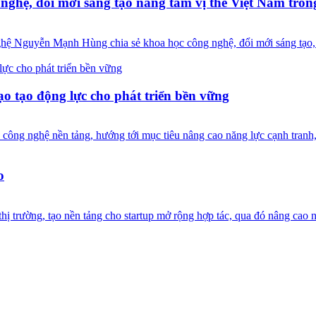
hệ, đổi mới sáng tạo nâng tầm vị thế Việt Nam tron
Nguyễn Mạnh Hùng chia sẻ khoa học công nghệ, đổi mới sáng tạo, chu
o tạo động lực cho phát triển bền vững
công nghệ nền tảng, hướng tới mục tiêu nâng cao năng lực cạnh tranh,
o
hị trường, tạo nền tảng cho startup mở rộng hợp tác, qua đó nâng cao 