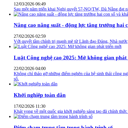
12/03/2026 06:49
Sau một năm triển khai Nghị quyết 57-NQ/TW, Đà Nẵng đạt nhiều
Nâng cao năng suất - động lực tăng trưởng hai 
27/02/2026 02:59
Với quyết tâm chính trị mạnh mẽ từ Lãnh đạo Đảng, Nhà nước, 
Luật Công nghệ cao 2025: Mở không gian phát 
22/02/2026 04:00
Không chỉ tháo gỡ những điểm nghẽn của hệ sinh thái công ng
số.
Khởi nghiệp toàn dân
17/02/2026 11:30
Khát vọng về một quốc gia khởi nghiệp sáng tạo đã chính thức
Điểm chạm trung tâm trong hành trình số