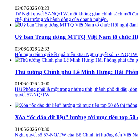
02/07/2026 03:23
Từ Nghị quyết 57-NQ/TW, một không gian chính sách mới đang 
chế, thị trường và hành động của doanh nghiệp.
Uỷ ban Trung ương MTTQ Việt Nam tổ chức Hội 
03/06/2026 22:33
Hội nghị đánh giá kết quả triển khai Nghị quyết số 57-NQ/TW 
Thủ tướng Chính phủ Lê Minh Hưng: Hải Phòng
01/06/2026 20:00
Hải Phòng phải là một trong những tỉnh, thành phố đi đầu, đón
quyết 57-NQ/TW.
Xóa “ốc đảo dữ liệu” hướng tới mục tiêu top 50
31/05/2026 03:30
Nghị quyết số 57-NQ/TW của Bộ Chính trị hướng đến Việt Nam c