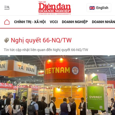
English
CHÍNH TRỊ - XÃ HỘI
VCCI
DOANH NGHIỆP
DOANH NHÂN
Nghị quyết 66-NQ/TW
Tin tức cập nhật liên quan đến Nghị quyết 66-NQ/TW