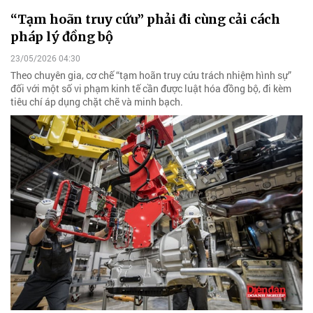
“Tạm hoãn truy cứu” phải đi cùng cải cách
pháp lý đồng bộ
23/05/2026 04:30
Theo chuyên gia, cơ chế “tạm hoãn truy cứu trách nhiệm hình sự”
đối với một số vi phạm kinh tế cần được luật hóa đồng bộ, đi kèm
tiêu chí áp dụng chặt chẽ và minh bạch.