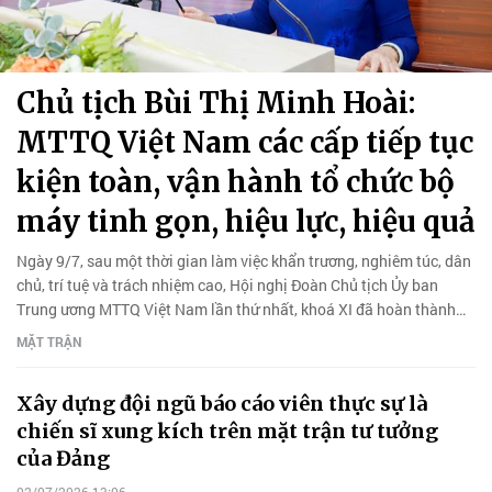
Chủ tịch Bùi Thị Minh Hoài:
MTTQ Việt Nam các cấp tiếp tục
kiện toàn, vận hành tổ chức bộ
máy tinh gọn, hiệu lực, hiệu quả
Ngày 9/7, sau một thời gian làm việc khẩn trương, nghiêm túc, dân
chủ, trí tuệ và trách nhiệm cao, Hội nghị Đoàn Chủ tịch Ủy ban
Trung ương MTTQ Việt Nam lần thứ nhất, khoá XI đã hoàn thành
toàn bộ nội dung, chương trình đề ra.
MẶT TRẬN
Xây dựng đội ngũ báo cáo viên thực sự là
chiến sĩ xung kích trên mặt trận tư tưởng
của Đảng