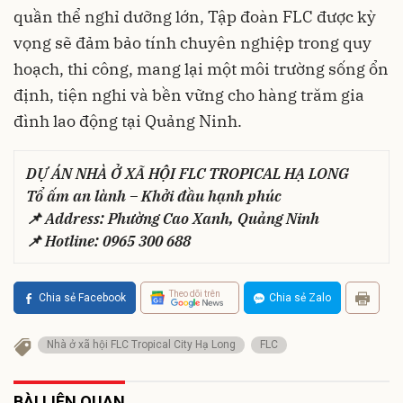
quần thể nghỉ dưỡng lớn, Tập đoàn FLC được kỳ
vọng sẽ đảm bảo tính chuyên nghiệp trong quy
hoạch, thi công, mang lại một môi trường sống ổn
định, tiện nghi và bền vững cho hàng trăm gia
đình lao động tại Quảng Ninh.
DỰ ÁN NHÀ Ở XÃ HỘI FLC TROPICAL HẠ LONG
Tổ ấm an lành – Khởi đầu hạnh phúc
📌 Address: Phường Cao Xanh, Quảng Ninh
📌 Hotline: 0965 300 688
Theo dõi trên
Chia sẻ Facebook
Chia sẻ Zalo
Nhà ở xã hội FLC Tropical City Hạ Long
FLC
BÀI LIÊN QUAN