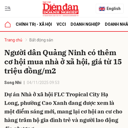
English
CHÍNH TRỊ - XÃ HỘI
VCCI
DOANH NGHIỆP
DOANH NH
bình luận
Trang chủ
Bất động sản
Người dân Quảng Ninh có thêm
cơ hội mua nhà ở xã hội, giá từ 15
triệu đồng/m2
Song Nhi
04/11/2025 09:53
Dự án Nhà ở xã hội FLC Tropical City Hạ
Hủy
G
Long, phường Cao Xanh đang được xem là
một điểm sáng mới, mang lại cơ hội an cư cho
hàng trăm hộ gia đình trẻ và người lao động