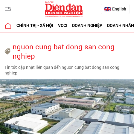
English
CHÍNH TRỊ - XÃ HỘI
VCCI
DOANH NGHIỆP
DOANH NHÂN
nguon cung bat dong san cong
nghiep
Tin tức cập nhật liên quan đến nguon cung bat dong san cong
nghiep