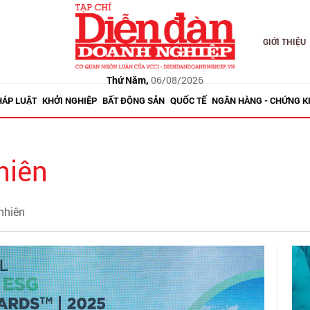
GIỚI THIỆU
Thứ Năm,
06/08/2026
HÁP LUẬT
KHỞI NGHIỆP
BẤT ĐỘNG SẢN
QUỐC TẾ
NGÂN HÀNG - CHỨNG 
hiên
 nhiên