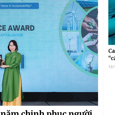
Ca
“c
12/
 năm chinh phục người