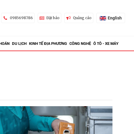
English
0985698786
Đặt báo
Quảng cáo
KHOÁN
DU LỊCH
KINH TẾ ĐỊA PHƯƠNG
CÔNG NGHỆ
Ô TÔ - XE MÁY