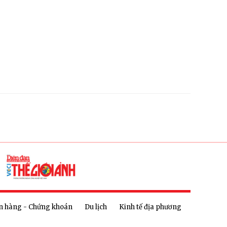
n hàng - Chứng khoán
Du lịch
Kinh tế địa phương