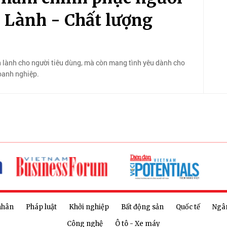
 Lành - Chất lượng
lành cho người tiêu dùng, mà còn mang tình yêu dành cho
oanh nghiệp.
nhân
Pháp luật
Khởi nghiệp
Bất động sản
Quốc tế
Ngâ
Công nghệ
Ô tô - Xe máy