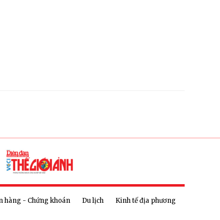
n hàng - Chứng khoán
Du lịch
Kinh tế địa phương