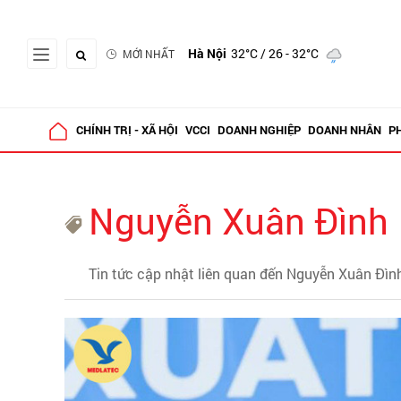
Hà Nội
32°C
/ 26 - 32°C
MỚI NHẤT
CHÍNH TRỊ - XÃ HỘI
VCCI
DOANH NGHIỆP
DOANH NHÂN
P
Nguyễn Xuân Đình
Tin tức cập nhật liên quan đến Nguyễn Xuân Đìn