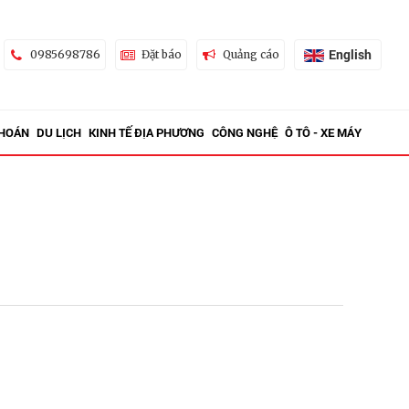
English
0985698786
Đặt báo
Quảng cáo
KHOÁN
DU LỊCH
KINH TẾ ĐỊA PHƯƠNG
CÔNG NGHỆ
Ô TÔ - XE MÁY