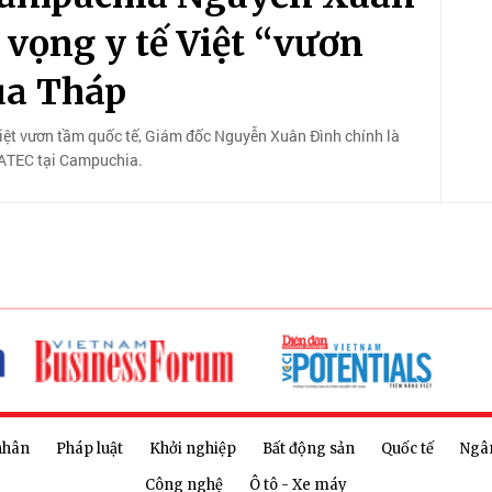
vọng y tế Việt “vươn
ùa Tháp
 Việt vươn tầm quốc tế, Giám đốc Nguyễn Xuân Đình chính là
LATEC tại Campuchia.
nhân
Pháp luật
Khởi nghiệp
Bất động sản
Quốc tế
Ngâ
Công nghệ
Ô tô - Xe máy