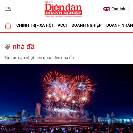
English
CHÍNH TRỊ - XÃ HỘI
VCCI
DOANH NGHIỆP
DOANH NHÂN
nhà đầ
Tin tức cập nhật liên quan đến nhà đầ