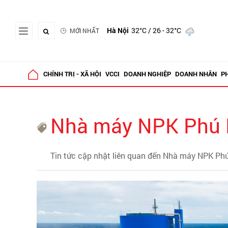
Hà Nội
32°C
/ 26 - 32°C
MỚI NHẤT
CHÍNH TRỊ - XÃ HỘI
VCCI
DOANH NGHIỆP
DOANH NHÂN
P
Nhà máy NPK Phú
Tin tức cập nhật liên quan đến Nhà máy NPK Ph