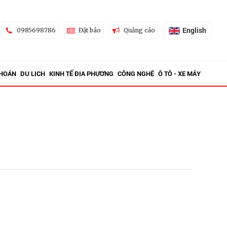
English
0985698786
Đặt báo
Quảng cáo
KHOÁN
DU LỊCH
KINH TẾ ĐỊA PHƯƠNG
CÔNG NGHỆ
Ô TÔ - XE MÁY