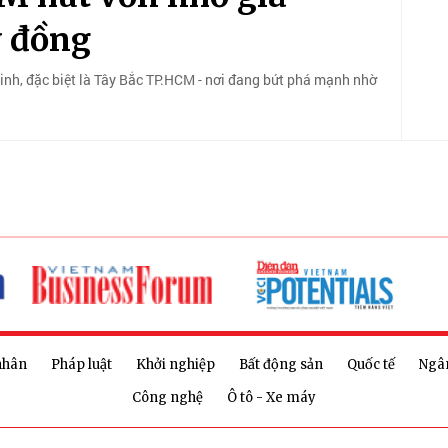
ỷ đồng
inh, đặc biệt là Tây Bắc TP.HCM - nơi đang bứt phá mạnh nhờ
nhân
Pháp luật
Khởi nghiệp
Bất động sản
Quốc tế
Ngâ
Công nghệ
Ô tô - Xe máy