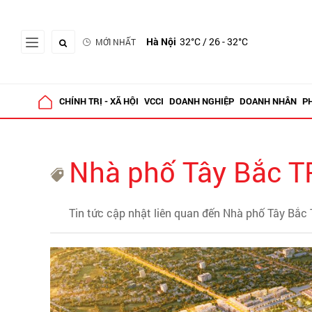
Hà Nội
32°C
/ 26 - 32°C
MỚI NHẤT
CHÍNH TRỊ - XÃ HỘI
VCCI
DOANH NGHIỆP
DOANH NHÂN
P
Nhà phố Tây Bắc 
Tin tức cập nhật liên quan đến Nhà phố Tây Bắc