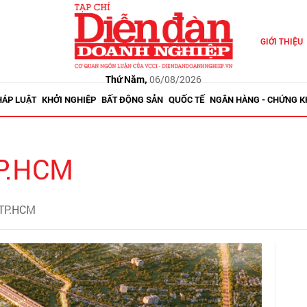
GIỚI THIỆU
Thứ Năm,
06/08/2026
HÁP LUẬT
KHỞI NGHIỆP
BẤT ĐỘNG SẢN
QUỐC TẾ
NGÂN HÀNG - CHỨNG 
TP.HCM
 TP.HCM