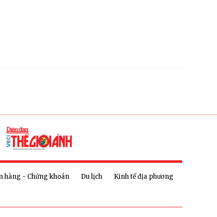
n hàng - Chứng khoán
Du lịch
Kinh tế địa phương