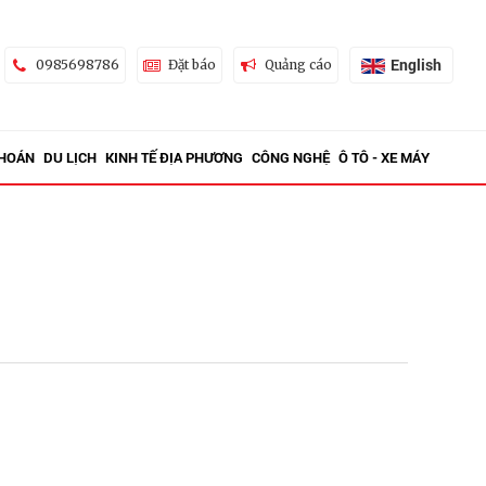
English
0985698786
Đặt báo
Quảng cáo
KHOÁN
DU LỊCH
KINH TẾ ĐỊA PHƯƠNG
CÔNG NGHỆ
Ô TÔ - XE MÁY