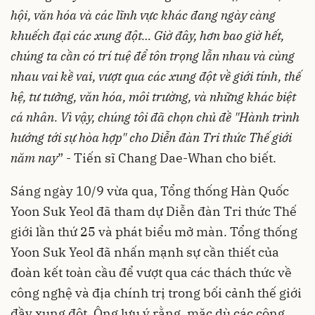
hội, văn hóa và các lĩnh vực khác đang ngày càng
khuếch đại các xung đột… Giờ đây, hơn bao giờ hết,
chúng ta cần có trí tuệ để tôn trọng lẫn nhau và cùng
nhau vai kề vai, vượt qua các xung đột về giới tính, thế
hệ, tư tưởng, văn hóa, môi trường, và những khác biệt
cá nhân.
Vì vậy, chúng tôi đã chọn chủ đề "Hành trình
hướng tới sự hòa hợp" cho Diễn đàn Tri thức Thế giới
năm nay
” - Tiến sĩ Chang Dae-Whan cho biết.
Sáng ngày 10/9 vừa qua, Tổng thống Hàn Quốc
Yoon Suk Yeol đã tham dự Diễn đàn Tri thức Thế
giới lần thứ 25 và phát biểu mở màn. Tổng thống
Yoon Suk Yeol đã nhấn mạnh sự cần thiết của
đoàn kết toàn cầu để vượt qua các thách thức về
công nghệ và địa chính trị trong bối cảnh thế giới
đầy xung đột. Ông lưu ý rằng, mặc dù các công