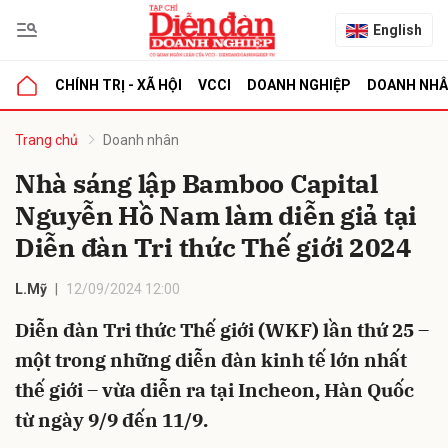
English
CHÍNH TRỊ - XÃ HỘI
VCCI
DOANH NGHIỆP
DOANH NH
bình luận
Trang chủ
Doanh nhân
Nhà sáng lập Bamboo Capital
Nguyễn Hồ Nam làm diễn giả tại
Diễn đàn Tri thức Thế giới 2024
L.Mỹ
12/09/2024 12:00
Diễn đàn Tri thức Thế giới (WKF) lần thứ 25 –
Hủy
G
một trong những diễn đàn kinh tế lớn nhất
thế giới – vừa diễn ra tại Incheon, Hàn Quốc
từ ngày 9/9 đến 11/9.