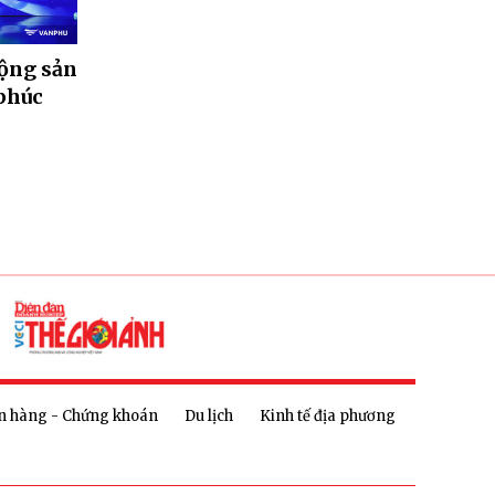
động sản
phúc
n hàng - Chứng khoán
Du lịch
Kinh tế địa phương