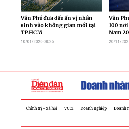
Văn Phú đưa dấu ấn vị nhân
Văn Ph
sinh vào không gian mới tại
100 nơi
TP.HCM
Nam 20
10/01/2026 08:26
20/11/202
Chính trị - Xã hội
VCCI
Doanh nghiệp
Doanh 