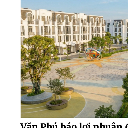
Văn Phú báo lợi nhuận