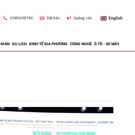
English
0985698786
Đặt báo
Quảng cáo
KHOÁN
DU LỊCH
KINH TẾ ĐỊA PHƯƠNG
CÔNG NGHỆ
Ô TÔ - XE MÁY