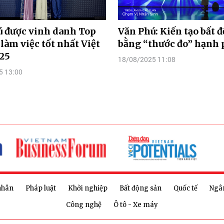
ú được vinh danh Top
Văn Phú: Kiến tạo bất 
 làm việc tốt nhất Việt
bằng “thước đo” hạnh 
25
18/08/2025 11:08
5 13:00
nhân
Pháp luật
Khởi nghiệp
Bất động sản
Quốc tế
Ngâ
Công nghệ
Ô tô - Xe máy