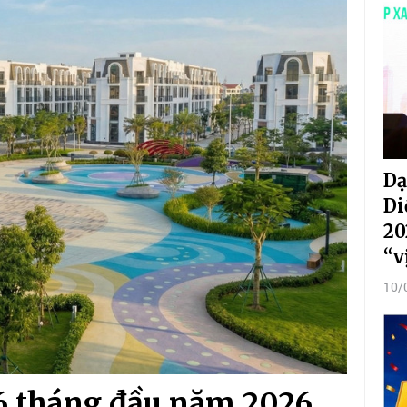
Dạ
Di
20
“v
10/
 6 tháng đầu năm 2026