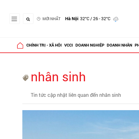
Hà Nội
32°C
/ 26 - 32°C
MỚI NHẤT
CHÍNH TRỊ - XÃ HỘI
VCCI
DOANH NGHIỆP
DOANH NHÂN
P
nhân sinh
Tin tức cập nhật liên quan đến nhân sinh