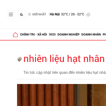
Hà Nội
32°C
/ 26 - 32°C
MỚI NHẤT
CHÍNH TRỊ - XÃ HỘI
VCCI
DOANH NGHIỆP
DOANH NHÂN
P
nhiên liệu hạt nhân
Tin tức cập nhật liên quan đến nhiên liệu hạt nh