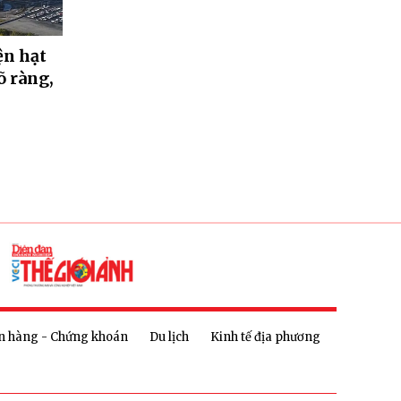
ện hạt
õ ràng,
n hàng - Chứng khoán
Du lịch
Kinh tế địa phương