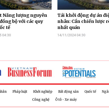
ật Năng lượng nguyên
Tái khởi động dự án đi
 đồng bộ với các quy
nhân: Cần chiến lược r
ốc tế
nhất quán
5 04:30
14/11/2024 04:30
nhân
Pháp luật
Khởi nghiệp
Bất động sản
Quốc tế
Ngâ
Công nghệ
Ô tô - Xe máy