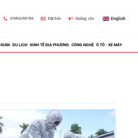
English
0985698786
Đặt báo
Quảng cáo
KHOÁN
DU LỊCH
KINH TẾ ĐỊA PHƯƠNG
CÔNG NGHỆ
Ô TÔ - XE MÁY