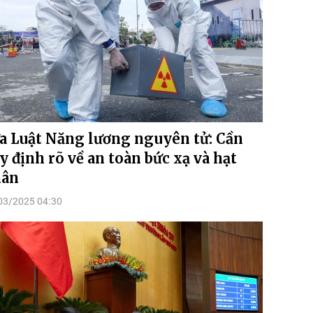
a Luật Năng lương nguyên tử: Cần
y định rõ về an toàn bức xạ và hạt
hân
03/2025 04:30