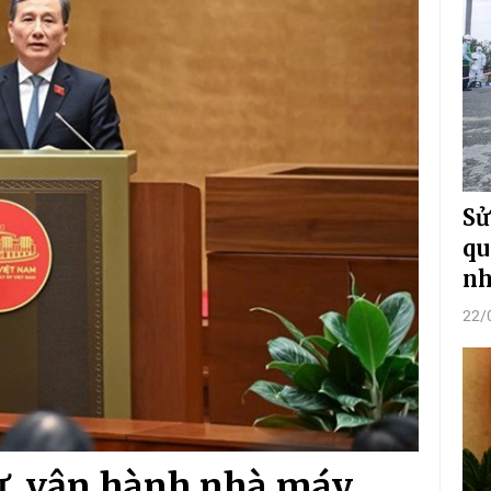
Sử
qu
n
22/
ư, vận hành nhà máy