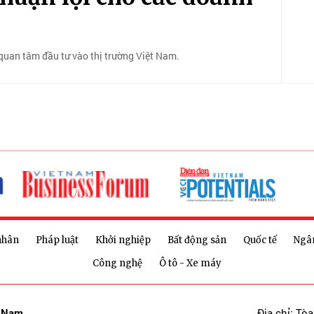
quan tâm đầu tư vào thị trường Việt Nam.
nhân
Pháp luật
Khởi nghiệp
Bất động sản
Quốc tế
Ngâ
Công nghệ
Ô tô - Xe máy
t Nam
Địa chỉ: Tò