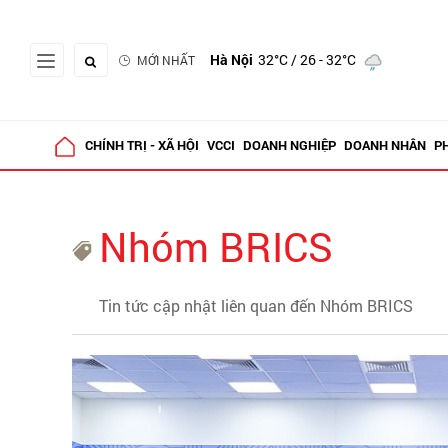
Hà Nội
32°C
/ 26 - 32°C
MỚI NHẤT
CHÍNH TRỊ - XÃ HỘI
VCCI
DOANH NGHIỆP
DOANH NHÂN
P
Nhóm BRICS
Tin tức cập nhật liên quan đến Nhóm BRICS