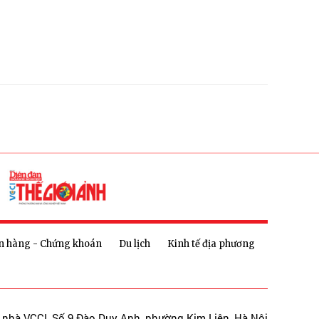
n hàng - Chứng khoán
Du lịch
Kinh tế địa phương
a nhà VCCI, Số 9 Đào Duy Anh, phường Kim Liên, Hà Nội