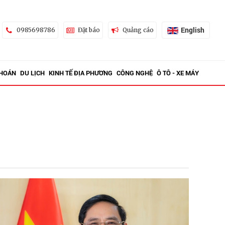
English
0985698786
Đặt báo
Quảng cáo
KHOÁN
DU LỊCH
KINH TẾ ĐỊA PHƯƠNG
CÔNG NGHỆ
Ô TÔ - XE MÁY