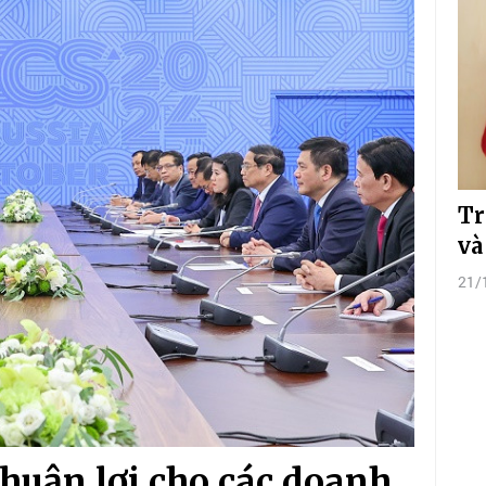
Tr
và
21/
thuận lợi cho các doanh