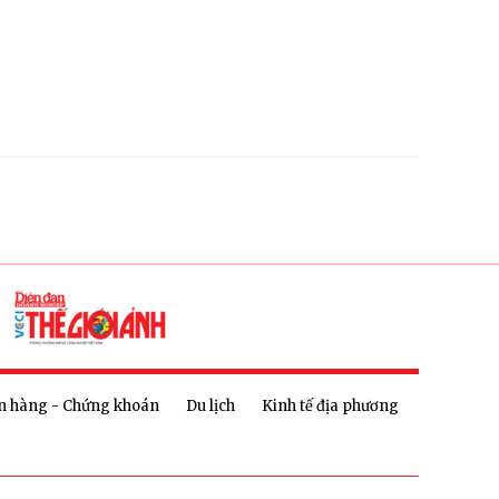
n hàng - Chứng khoán
Du lịch
Kinh tế địa phương