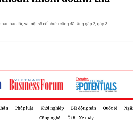
oán báo lãi, và một số cổ phiếu cũng đã tăng gấp 2, gấp 3
nhân
Pháp luật
Khởi nghiệp
Bất động sản
Quốc tế
Ngâ
Công nghệ
Ô tô - Xe máy