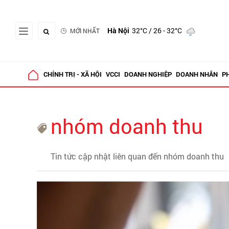
Hà Nội
32°C
/ 26 - 32°C
MỚI NHẤT
CHÍNH TRỊ - XÃ HỘI
VCCI
DOANH NGHIỆP
DOANH NHÂN
P
nhóm doanh thu
Tin tức cập nhật liên quan đến nhóm doanh thu