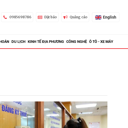
English
0985698786
Đặt báo
Quảng cáo
KHOÁN
DU LỊCH
KINH TẾ ĐỊA PHƯƠNG
CÔNG NGHỆ
Ô TÔ - XE MÁY