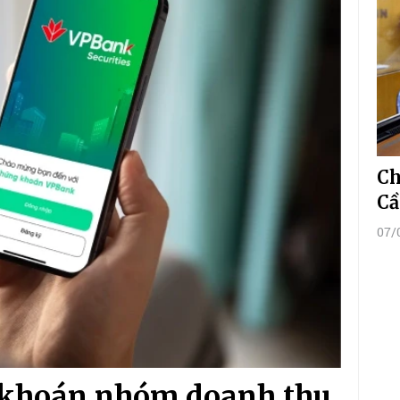
Ch
Cầ
07/
 khoán nhóm doanh thu