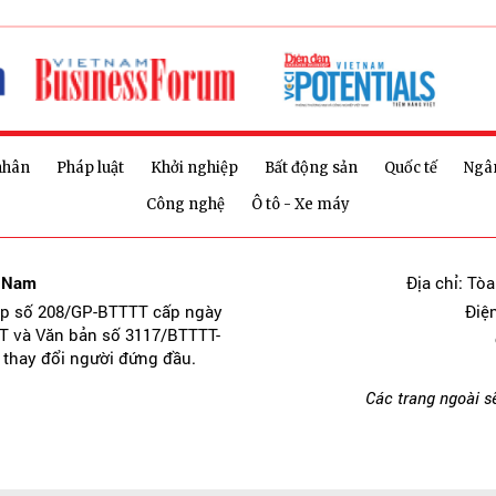
nhân
Pháp luật
Khởi nghiệp
Bất động sản
Quốc tế
Ngâ
Công nghệ
Ô tô - Xe máy
t Nam
Địa chỉ: Tò
ép số 208/GP-BTTTT cấp ngày
Điệ
T và Văn bản số 3117/BTTTT-
 thay đổi người đứng đầu.
Các trang ngoài s