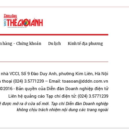
n hàng - Chứng khoán
Du lịch
Kinh tế địa phương
a nhà VCCI, Số 9 Đào Duy Anh, phường Kim Liên, Hà Nội
n thoại (024) 3.5771239 – Email: toasoan@dddn.com.vn
©2016 - Bản quyền của Diễn đàn Doanh nghiệp điện tử
Liên hệ quảng cáo Tạp chí điện tử: (024) 3.5771239
ẽ được mở ra ở cửa sổ mới. Tạp chí Diễn đàn Doanh nghiệp
không chịu trách nhiệm nội dung các trang ngoài