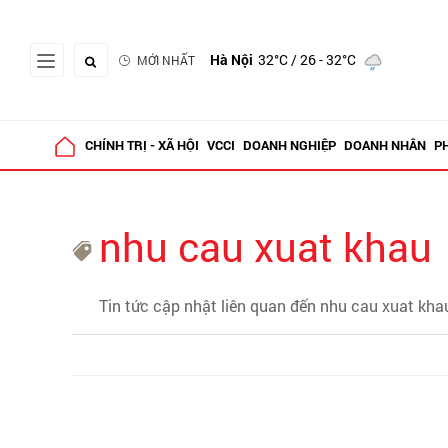
Hà Nội
32°C
/ 26 - 32°C
MỚI NHẤT
CHÍNH TRỊ - XÃ HỘI
VCCI
DOANH NGHIỆP
DOANH NHÂN
P
nhu cau xuat khau
Tin tức cập nhật liên quan đến nhu cau xuat kha