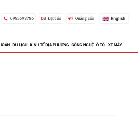
English
0985698786
Đặt báo
Quảng cáo
KHOÁN
DU LỊCH
KINH TẾ ĐỊA PHƯƠNG
CÔNG NGHỆ
Ô TÔ - XE MÁY