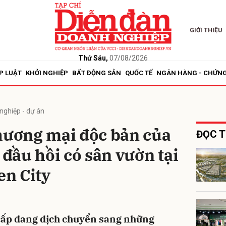
GIỚI THIỆU
bình luận
Thứ Sáu,
07/08/2026
P LUẬT
KHỞI NGHIỆP
BẤT ĐỘNG SẢN
QUỐC TẾ
NGÂN HÀNG - CHỨN
nghiệp - dự án
thương mại độc bản của
ĐỌC T
 đầu hồi có sân vườn tại
Hủy
G
n City
cấp đang dịch chuyển sang những