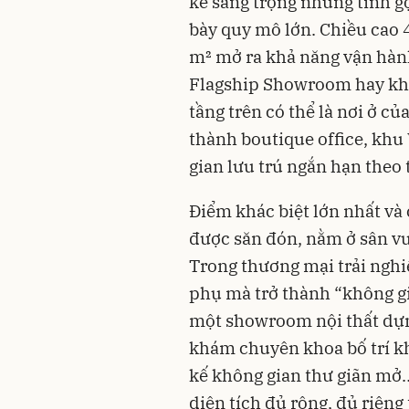
kế sang trọng nhưng tinh gọ
bày quy mô lớn. Chiều cao 4
m² mở ra khả năng vận hành
Flagship Showroom hay khô
tầng trên có thể là nơi ở c
thành boutique office, khu 
gian lưu trú ngắn hạn theo 
Điểm khác biệt lớn nhất và
được săn đón, nằm ở sân vườ
Trong thương mại trải ngh
phụ mà trở thành “không gi
một showroom nội thất dựn
khám chuyên khoa bố trí kh
kế không gian thư giãn mở… 
diện tích đủ rộng, đủ riêng