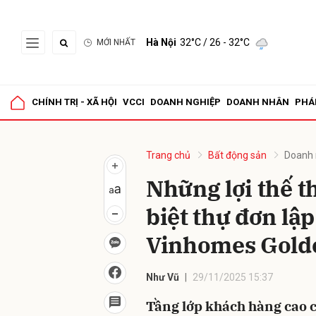
Hà Nội
32°C
/ 26 - 32°C
MỚI NHẤT
Gửi 
CHÍNH TRỊ - XÃ HỘI
VCCI
DOANH NGHIỆP
DOANH NHÂN
PHÁ
Trang chủ
Bất động sản
Doanh 
Những lợi thế 
biệt thự đơn lập
Vinhomes Golde
Như Vũ
29/11/2025 15:37
Tầng lớp khách hàng cao 