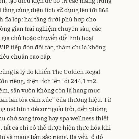
n, tạo điều kiện để bố trí các mảng trưng
 tầng cùng diện tích sử dụng lên tới 868
 đa lớp: hai tầng dưới phù hợp cho
ng gian trải nghiệm chuyên sâu; các
ủa gia chủ hoặc chuyển đổi linh hoạt
VIP tiếp đón đối tác, thậm chí là không
tiêu chuẩn cao cấp.
 cũng là lý do khiến The Golden Regal
n riêng, diện tích lên tới 244,1 m2.
iệm, sân vườn không còn là hạng mục
an lan tỏa cảm xúc” của thương hiệu. Từ
g mô hình décor ngoài trời, đến phòng
u chờ sang trọng hay spa wellness thiết
tất cả chỉ có thể được hiện thực hóa khi
 tư và mang bản sắc riêng. Ba yếu tố đó