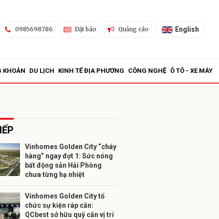
English
0985698786
Đặt báo
Quảng cáo
G KHOÁN
DU LỊCH
KINH TẾ ĐỊA PHƯƠNG
CÔNG NGHỆ
Ô TÔ - XE MÁY
IẾP
Vinhomes Golden City “cháy
hàng” ngay đợt 1: Sức nóng
ửi
bất động sản Hải Phòng
chưa từng hạ nhiệt
Vinhomes Golden City tổ
chức sự kiện ráp căn:
QCbest sở hữu quỹ căn vị trí