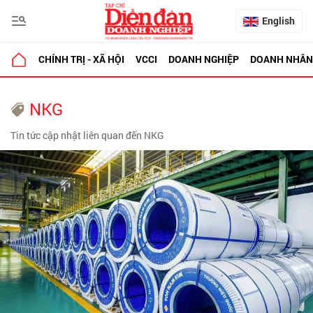
English
CHÍNH TRỊ - XÃ HỘI
VCCI
DOANH NGHIỆP
DOANH NHÂN
NKG
Tin tức cập nhật liên quan đến NKG