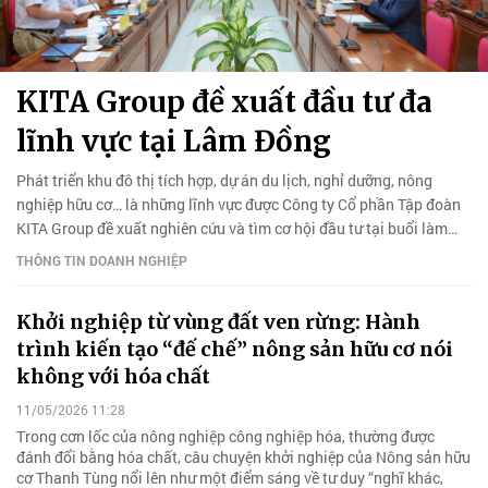
KITA Group đề xuất đầu tư đa
lĩnh vực tại Lâm Đồng
Phát triển khu đô thị tích hợp, dự án du lịch, nghỉ dưỡng, nông
nghiệp hữu cơ… là những lĩnh vực được Công ty Cổ phần Tập đoàn
KITA Group đề xuất nghiên cứu và tìm cơ hội đầu tư tại buổi làm
việc với UBND tỉnh Lâm Đồng diễn ra vào ngày 11/6.
THÔNG TIN DOANH NGHIỆP
Khởi nghiệp từ vùng đất ven rừng: Hành
trình kiến tạo “đế chế” nông sản hữu cơ nói
không với hóa chất
11/05/2026 11:28
Trong cơn lốc của nông nghiệp công nghiệp hóa, thường được
đánh đổi bằng hóa chất, câu chuyện khởi nghiệp của Nông sản hữu
cơ Thanh Tùng nổi lên như một điểm sáng về tư duy “nghĩ khác,