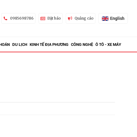
English
0985698786
Đặt báo
Quảng cáo
KHOÁN
DU LỊCH
KINH TẾ ĐỊA PHƯƠNG
CÔNG NGHỆ
Ô TÔ - XE MÁY