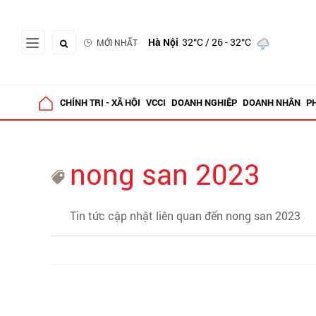
Hà Nội
32°C
/ 26 - 32°C
MỚI NHẤT
CHÍNH TRỊ - XÃ HỘI
VCCI
DOANH NGHIỆP
DOANH NHÂN
P
nong san 2023
Tin tức cập nhật liên quan đến nong san 2023