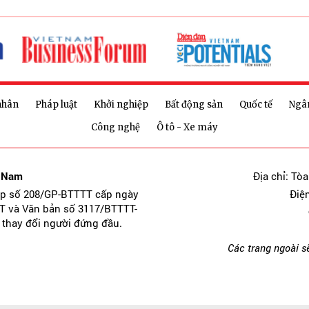
nhân
Pháp luật
Khởi nghiệp
Bất động sản
Quốc tế
Ngâ
Công nghệ
Ô tô - Xe máy
t Nam
Địa chỉ: Tò
ép số 208/GP-BTTTT cấp ngày
Điệ
T và Văn bản số 3117/BTTTT-
 thay đổi người đứng đầu.
Các trang ngoài s