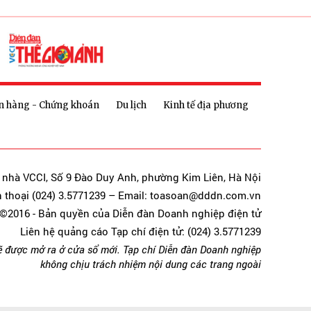
n hàng - Chứng khoán
Du lịch
Kinh tế địa phương
a nhà VCCI, Số 9 Đào Duy Anh, phường Kim Liên, Hà Nội
n thoại (024) 3.5771239 – Email: toasoan@dddn.com.vn
©2016 - Bản quyền của Diễn đàn Doanh nghiệp điện tử
Liên hệ quảng cáo Tạp chí điện tử: (024) 3.5771239
ẽ được mở ra ở cửa sổ mới. Tạp chí Diễn đàn Doanh nghiệp
không chịu trách nhiệm nội dung các trang ngoài