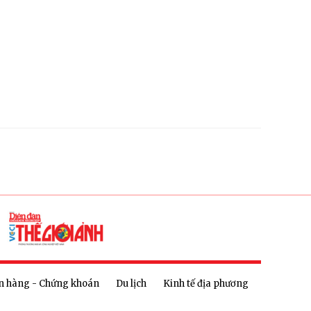
n hàng - Chứng khoán
Du lịch
Kinh tế địa phương