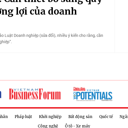
ởng lợi của doanh
o Luật Doanh nghiệp (sửa đổi), nhiều ý kiến cho rằng, cần
ghiệp”.
nhân
Pháp luật
Khởi nghiệp
Bất động sản
Quốc tế
Ngâ
Công nghệ
Ô tô - Xe máy