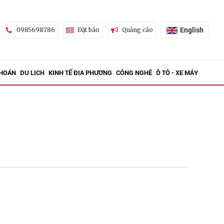
English
0985698786
Đặt báo
Quảng cáo
KHOÁN
DU LỊCH
KINH TẾ ĐỊA PHƯƠNG
CÔNG NGHỆ
Ô TÔ - XE MÁY