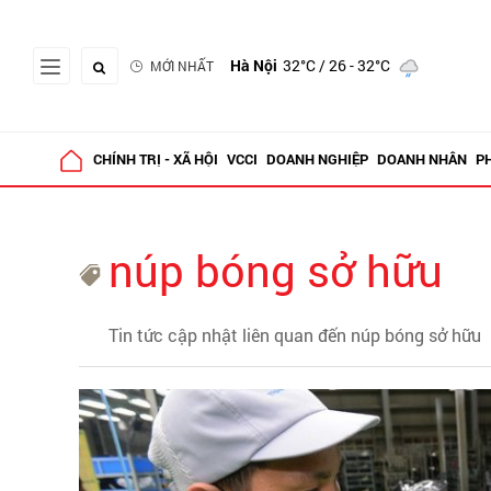
Hà Nội
32°C
/ 26 - 32°C
MỚI NHẤT
CHÍNH TRỊ - XÃ HỘI
VCCI
DOANH NGHIỆP
DOANH NHÂN
P
núp bóng sở hữu
Tin tức cập nhật liên quan đến núp bóng sở hữu