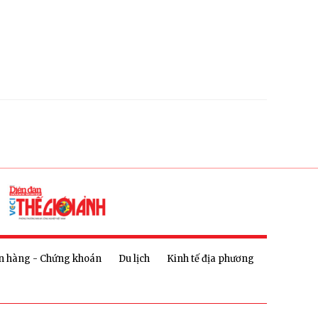
n hàng - Chứng khoán
Du lịch
Kinh tế địa phương