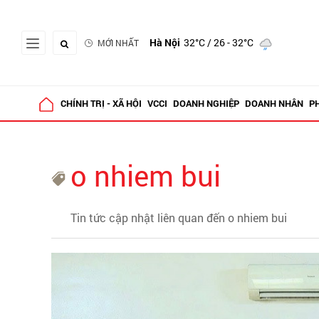
Hà Nội
32°C
/ 26 - 32°C
MỚI NHẤT
CHÍNH TRỊ - XÃ HỘI
VCCI
DOANH NGHIỆP
DOANH NHÂN
P
o nhiem bui
Tin tức cập nhật liên quan đến o nhiem bui