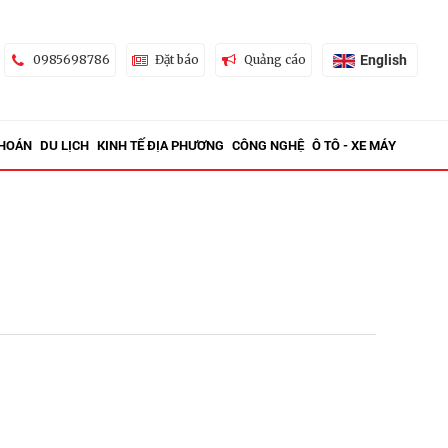
English
0985698786
Đặt báo
Quảng cáo
KHOÁN
DU LỊCH
KINH TẾ ĐỊA PHƯƠNG
CÔNG NGHỆ
Ô TÔ - XE MÁY