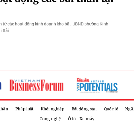
ẩn từ các hoạt động kinh doanh kho bãi, UBND phường Kinh
i Sải
nhân
Pháp luật
Khởi nghiệp
Bất động sản
Quốc tế
Ngâ
Công nghệ
Ô tô - Xe máy