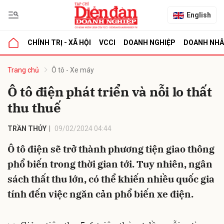
English
CHÍNH TRỊ - XÃ HỘI
VCCI
DOANH NGHIỆP
DOANH NH
bình luận
Trang chủ
Ô tô - Xe máy
Ô tô điện phát triển và nỗi lo thất
thu thuế
TRẦN THỦY
09/02/2024 04:44
Ô tô điện sẽ trở thành phương tiện giao thông
phổ biến trong thời gian tới. Tuy nhiên, ngân
Hủy
G
sách thất thu lớn, có thể khiến nhiều quốc gia
tính đến việc ngăn cản phổ biến xe điện.