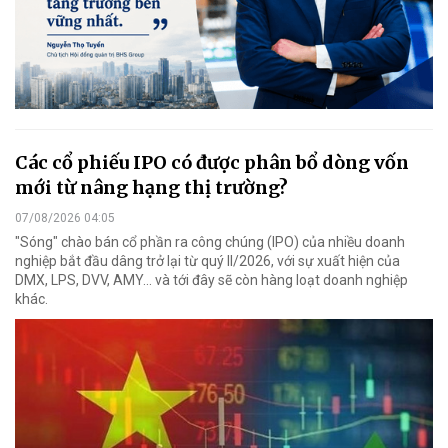
Các cổ phiếu IPO có được phân bổ dòng vốn
mới từ nâng hạng thị trường?
07/08/2026 04:05
"Sóng" chào bán cổ phần ra công chúng (IPO) của nhiều doanh
nghiệp bắt đầu dâng trở lại từ quý II/2026, với sự xuất hiện của
DMX, LPS, DVV, AMY... và tới đây sẽ còn hàng loạt doanh nghiệp
khác.