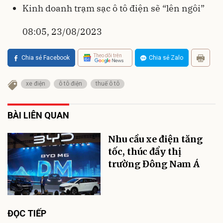
Kinh doanh trạm sạc ô tô điện sẽ “lên ngôi”
08:05, 23/08/2023
Theo dõi trên
Chia sẻ Facebook
Chia sẻ Zalo
xe điện
ô tô điện
thuế ô tô
BÀI LIÊN QUAN
Nhu cầu xe điện tăng
tốc, thúc đẩy thị
trường Đông Nam Á
ĐỌC TIẾP