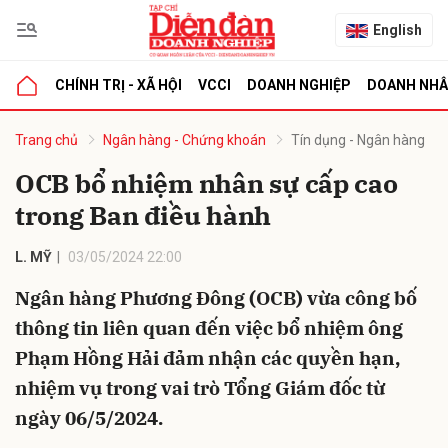
English
CHÍNH TRỊ - XÃ HỘI
VCCI
DOANH NGHIỆP
DOANH NH
bình luận
Trang chủ
Ngân hàng - Chứng khoán
Tín dụng - Ngân hàng
OCB bổ nhiệm nhân sự cấp cao
trong Ban điều hành
L. MỸ
03/05/2024 22:00
Ngân hàng Phương Đông (OCB) vừa công bố
thông tin liên quan đến việc bổ nhiệm ông
Hủy
G
Phạm Hồng Hải đảm nhận các quyền hạn,
nhiệm vụ trong vai trò Tổng Giám đốc từ
ngày 06/5/2024.