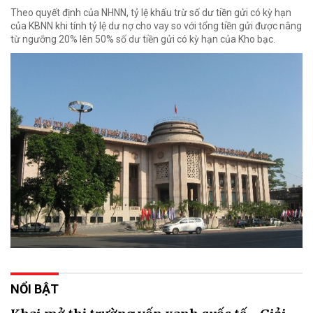
Theo quyết định của NHNN, tỷ lệ khấu trừ số dư tiền gửi có kỳ hạn
của KBNN khi tính tỷ lệ dư nợ cho vay so với tổng tiền gửi được nâng
từ ngưỡng 20% lên 50% số dư tiền gửi có kỳ hạn của Kho bạc.
NỔI BẬT