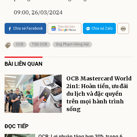
09:00, 26/03/2024
Theo dõi trên
Chia sẻ Facebook
Chia sẻ Zalo
OCB
TGĐ OCB
ông Phạm Hồng Hải
BÀI LIÊN QUAN
OCB Mastercard World
2in1: Hoàn tiền, ưu đãi
du lịch và đặc quyền
trên mọi hành trình
sống
ĐỌC TIẾP
OCB: Lợi nhuận tăng hơn 30% trong 6