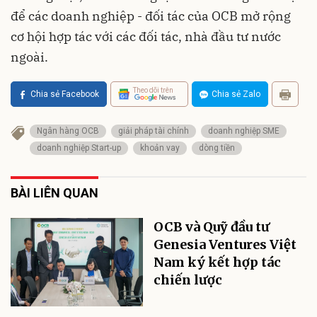
để các doanh nghiệp - đối tác của OCB mở rộng
cơ hội hợp tác với các đối tác, nhà đầu tư nước
ngoài.
Theo dõi trên
Chia sẻ Facebook
Chia sẻ Zalo
Ngân hàng OCB
giải pháp tài chính
doanh nghiệp SME
doanh nghiệp Start-up
khoản vay
dòng tiền
BÀI LIÊN QUAN
OCB và Quỹ đầu tư
Genesia Ventures Việt
Nam ký kết hợp tác
chiến lược