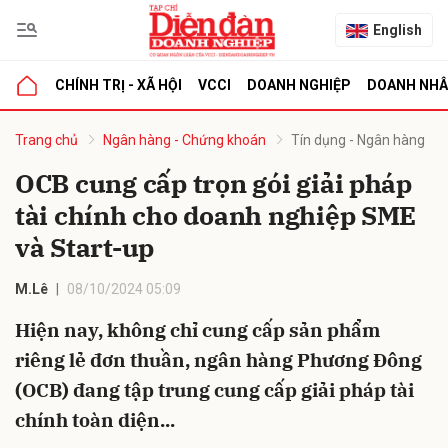
English
CHÍNH TRỊ - XÃ HỘI
VCCI
DOANH NGHIỆP
DOANH NH
bình luận
Trang chủ
Ngân hàng - Chứng khoán
Tín dụng - Ngân hàng
OCB cung cấp trọn gói giải pháp
tài chính cho doanh nghiệp SME
và Start-up
M.Lê
08/10/2024 05:09
Hiện nay, không chỉ cung cấp sản phẩm
Hủy
G
riêng lẻ đơn thuần, ngân hàng Phương Đông
(OCB) đang tập trung cung cấp giải pháp tài
chính toàn diện...