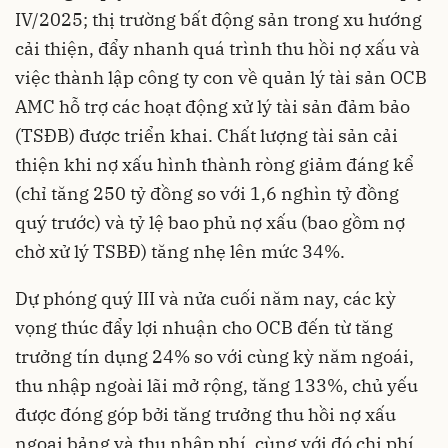
IV/2025; thị trường bất động sản trong xu hướng
cải thiện, đẩy nhanh quá trình thu hồi nợ xấu và
việc thành lập công ty con về quản lý tài sản OCB
AMC hỗ trợ các hoạt động xử lý tài sản đảm bảo
(TSĐB) được triển khai. Chất lượng tài sản cải
thiện khi nợ xấu hình thành ròng giảm đáng kể
(chỉ tăng 250 tỷ đồng so với 1,6 nghìn tỷ đồng
quý trước) và tỷ lệ bao phủ nợ xấu (bao gồm nợ
chờ xử lý TSBĐ) tăng nhẹ lên mức 34%.
Dự phóng quý III và nửa cuối năm nay, các kỳ
vọng thúc đẩy lợi nhuận cho OCB đến từ tăng
trưởng tín dụng 24% so với cùng kỳ năm ngoái,
thu nhập ngoài lãi mở rộng, tăng 133%, chủ yếu
được đóng góp bởi tăng trưởng thu hồi nợ xấu
ngoại bảng và thu nhập phí, cùng với đó chi phí