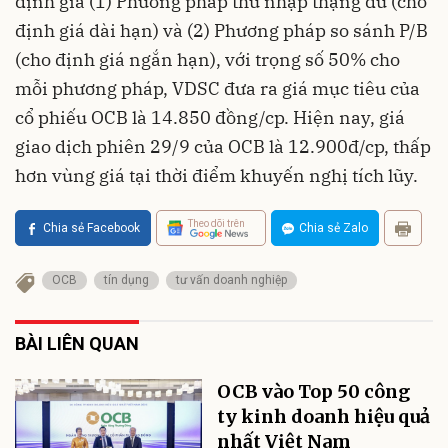
định giá (1) Phương pháp thu nhập thặng dư (cho
định giá dài hạn) và (2) Phương pháp so sánh P/B
(cho định giá ngắn hạn), với trọng số 50% cho
mỗi phương pháp, VDSC đưa ra giá mục tiêu của
cổ phiếu OCB là 14.850 đồng/cp. Hiện nay, giá
giao dịch phiên 29/9 của OCB là 12.900đ/cp, thấp
hơn vùng giá tại thời điểm khuyến nghị tích lũy.
Theo dõi trên
Chia sẻ Facebook
Chia sẻ Zalo
OCB
tín dụng
tư vấn doanh nghiệp
BÀI LIÊN QUAN
OCB vào Top 50 công
ty kinh doanh hiệu quả
nhất Việt Nam