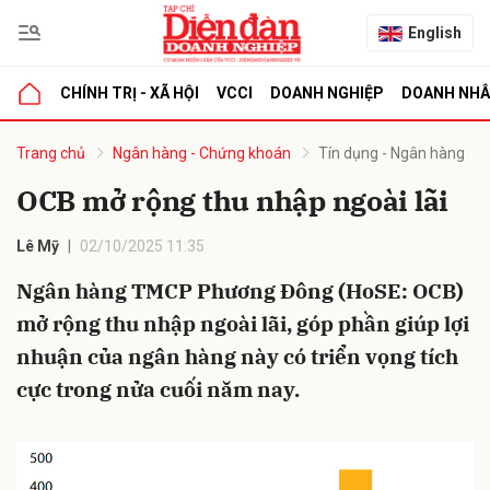
English
CHÍNH TRỊ - XÃ HỘI
VCCI
DOANH NGHIỆP
DOANH NH
bình luận
Trang chủ
Ngân hàng - Chứng khoán
Tín dụng - Ngân hàng
OCB mở rộng thu nhập ngoài lãi
Lê Mỹ
02/10/2025 11:35
Ngân hàng TMCP Phương Đông (HoSE: OCB)
mở rộng thu nhập ngoài lãi, góp phần giúp lợi
nhuận của ngân hàng này có triển vọng tích
Hủy
G
cực trong nửa cuối năm nay.