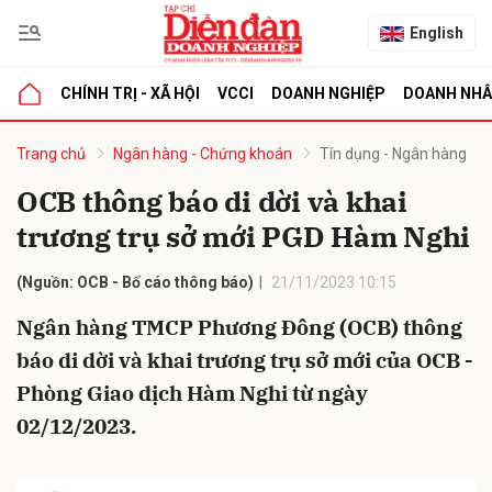
English
CHÍNH TRỊ - XÃ HỘI
VCCI
DOANH NGHIỆP
DOANH NH
bình luận
Trang chủ
Ngân hàng - Chứng khoán
Tín dụng - Ngân hàng
OCB thông báo di dời và khai
trương trụ sở mới PGD Hàm Nghi
(Nguồn: OCB - Bố cáo thông báo)
21/11/2023 10:15
Ngân hàng TMCP Phương Đông (OCB) thông
báo di dời và khai trương trụ sở mới của OCB -
Hủy
G
Phòng Giao dịch Hàm Nghi từ ngày
02/12/2023.