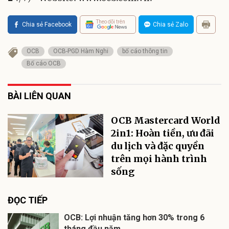
Theo dõi trên
Chia sẻ Facebook
Chia sẻ Zalo
OCB
OCB-PGD Hàm Nghi
bố cáo thông tin
Bố cáo OCB
BÀI LIÊN QUAN
OCB Mastercard World
2in1: Hoàn tiền, ưu đãi
du lịch và đặc quyền
trên mọi hành trình
sống
ĐỌC TIẾP
OCB: Lợi nhuận tăng hơn 30% trong 6
tháng đầu năm