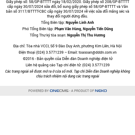
Giấy phép số: 58/GP-BTTTT ngày 18/02/2020. Giấy phép số 208/GP-BTTTT
cấp ngày 30/07/2024 sửa đổi, bổ sung giấy phép số 58/GP-BTTTT và Văn
bản số 3117/BTTTT-CBC cấp ngày 30/07/2024 về việc sửa đổi măng séc và
thay đổi người đứng đầu.
Tổng Biên tập:
Nguyễn Linh Anh
Phó Tổng Biên tập:
Phạm Văn Hùng, Nguyễn Tiến Dũng
Tổng Thư ký tòa soạn:
Nguyễn Thị Thu Hương
Địa chỉ: Tòa nhà VCCI, Số 9 Đào Duy Anh, phường Kim Liên, Hà Nội
Điện thoại (024) 3.5771239 – Email: toasoan@dddn.com.vn
©2016 - Bản quyền của Diễn đàn Doanh nghiệp điện tử
Liên hệ quảng cáo Tạp chí điện tử: (024) 3.5771239
Các trang ngoài sẽ được mở ra ở cửa sổ mới. Tạp chí Diễn đàn Doanh nghiệp không
chịu trách nhiệm nội dung các trang ngoài
POWERED BY
- A PRODUCT OF
ONE
CMS
NEKO