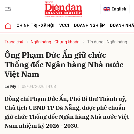
English
CHÍNH TRỊ - XÃ HỘI
VCCI
DOANH NGHIỆP
DOANH NH
bình luận
Trang chủ
Ngân hàng - Chứng khoán
Tín dụng - Ngân hàng
Ông Phạm Đức Ấn giữ chức
Thống đốc Ngân hàng Nhà nước
Việt Nam
Lê Mỹ
08/04/2026 14:08
Đồng chí Phạm Đức Ấn, Phó Bí thư Thành uỷ,
Hủy
G
Chủ tịch UBND TP Đà Nẵng, được phê chuẩn
giữ chức Thống đốc Ngân hàng Nhà nước Việt
Nam nhiệm kỳ 2026 - 2030.