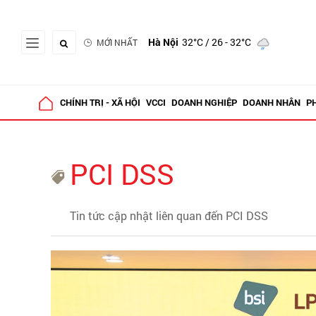
Hà Nội
32°C
/ 26 - 32°C
MỚI NHẤT
CHÍNH TRỊ - XÃ HỘI
VCCI
DOANH NGHIỆP
DOANH NHÂN
P
PCI DSS
Tin tức cập nhật liên quan đến PCI DSS