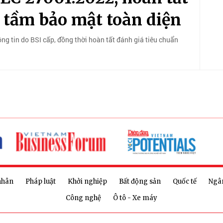
 tầm bảo mật toàn diện
g tin do BSI cấp, đồng thời hoàn tất đánh giá tiêu chuẩn
nhân
Pháp luật
Khởi nghiệp
Bất động sản
Quốc tế
Ngâ
Công nghệ
Ô tô - Xe máy