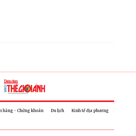
n hàng - Chứng khoán
Du lịch
Kinh tế địa phương