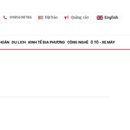
English
0985698786
Đặt báo
Quảng cáo
KHOÁN
DU LỊCH
KINH TẾ ĐỊA PHƯƠNG
CÔNG NGHỆ
Ô TÔ - XE MÁY