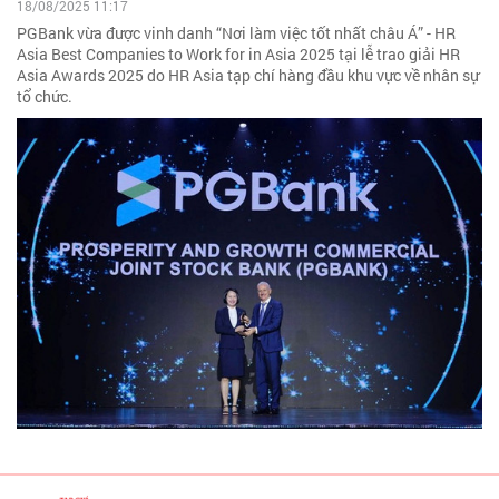
18/08/2025 11:17
PGBank vừa được vinh danh “Nơi làm việc tốt nhất châu Á” - HR
Asia Best Companies to Work for in Asia 2025 tại lễ trao giải HR
Asia Awards 2025 do HR Asia tạp chí hàng đầu khu vực về nhân sự
tổ chức.