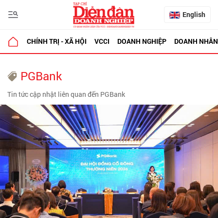
English
CHÍNH TRỊ - XÃ HỘI
VCCI
DOANH NGHIỆP
DOANH NHÂN
PGBank
Tin tức cập nhật liên quan đến PGBank