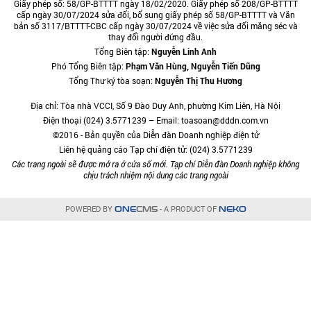
Giấy phép số: 58/GP-BTTTT ngày 18/02/2020. Giấy phép số 208/GP-BTTTT
cấp ngày 30/07/2024 sửa đổi, bổ sung giấy phép số 58/GP-BTTTT và Văn
bản số 3117/BTTTT-CBC cấp ngày 30/07/2024 về việc sửa đổi măng séc và
thay đổi người đứng đầu.
Tổng Biên tập:
Nguyễn Linh Anh
Phó Tổng Biên tập:
Phạm Văn Hùng, Nguyễn Tiến Dũng
Tổng Thư ký tòa soạn:
Nguyễn Thị Thu Hương
Địa chỉ: Tòa nhà VCCI, Số 9 Đào Duy Anh, phường Kim Liên, Hà Nội
Điện thoại (024) 3.5771239 – Email: toasoan@dddn.com.vn
©2016 - Bản quyền của Diễn đàn Doanh nghiệp điện tử
Liên hệ quảng cáo Tạp chí điện tử: (024) 3.5771239
Các trang ngoài sẽ được mở ra ở cửa sổ mới. Tạp chí Diễn đàn Doanh nghiệp không
chịu trách nhiệm nội dung các trang ngoài
POWERED BY
- A PRODUCT OF
ONE
CMS
NEKO