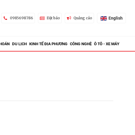
English
0985698786
Đặt báo
Quảng cáo
KHOÁN
DU LỊCH
KINH TẾ ĐỊA PHƯƠNG
CÔNG NGHỆ
Ô TÔ - XE MÁY