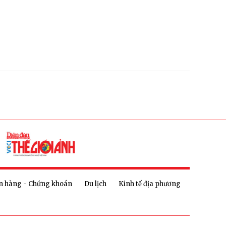
n hàng - Chứng khoán
Du lịch
Kinh tế địa phương