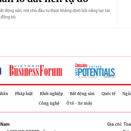
bất động sản, nơi chủ đầu tư được khẳng định bởi năng lực tài
g đồng bộ.
nhân
Pháp luật
Khởi nghiệp
Bất động sản
Quốc tế
Ngâ
Công nghệ
Ô tô - Xe máy
t Nam
Địa chỉ: Tò