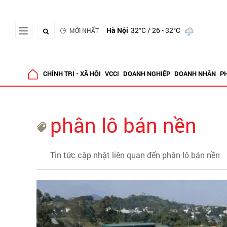
Hà Nội
32°C
/ 26 - 32°C
MỚI NHẤT
CHÍNH TRỊ - XÃ HỘI
VCCI
DOANH NGHIỆP
DOANH NHÂN
P
phân lô bán nền
Tin tức cập nhật liên quan đến phân lô bán nền