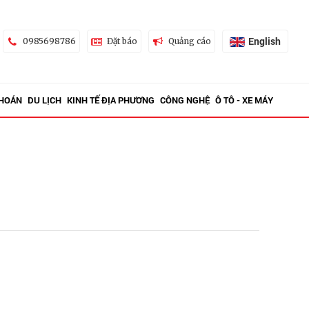
English
0985698786
Đặt báo
Quảng cáo
KHOÁN
DU LỊCH
KINH TẾ ĐỊA PHƯƠNG
CÔNG NGHỆ
Ô TÔ - XE MÁY