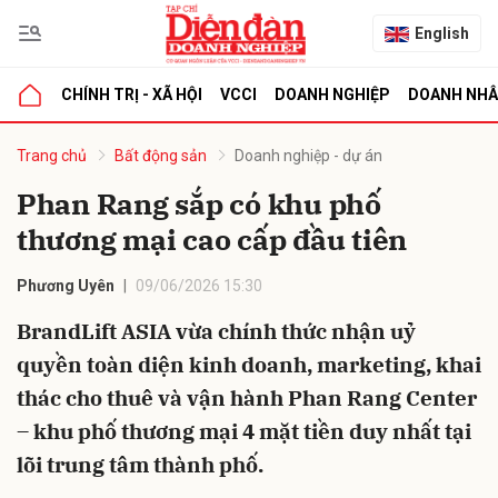
English
CHÍNH TRỊ - XÃ HỘI
VCCI
DOANH NGHIỆP
DOANH NH
bình luận
Trang chủ
Bất động sản
Doanh nghiệp - dự án
Phan Rang sắp có khu phố
thương mại cao cấp đầu tiên
Phương Uyên
09/06/2026 15:30
BrandLift ASIA vừa chính thức nhận uỷ
quyền toàn diện kinh doanh, marketing, khai
Hủy
G
thác cho thuê và vận hành Phan Rang Center
– khu phố thương mại 4 mặt tiền duy nhất tại
lõi trung tâm thành phố.