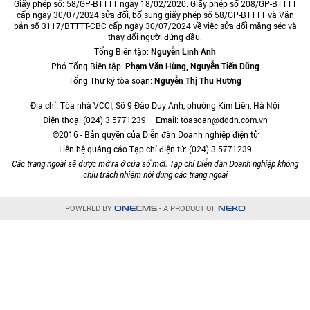
Giấy phép số: 58/GP-BTTTT ngày 18/02/2020. Giấy phép số 208/GP-BTTTT
cấp ngày 30/07/2024 sửa đổi, bổ sung giấy phép số 58/GP-BTTTT và Văn
bản số 3117/BTTTT-CBC cấp ngày 30/07/2024 về việc sửa đổi măng séc và
thay đổi người đứng đầu.
Tổng Biên tập:
Nguyễn Linh Anh
Phó Tổng Biên tập:
Phạm Văn Hùng, Nguyễn Tiến Dũng
Tổng Thư ký tòa soạn:
Nguyễn Thị Thu Hương
Địa chỉ: Tòa nhà VCCI, Số 9 Đào Duy Anh, phường Kim Liên, Hà Nội
Điện thoại (024) 3.5771239 – Email: toasoan@dddn.com.vn
©2016 - Bản quyền của Diễn đàn Doanh nghiệp điện tử
Liên hệ quảng cáo Tạp chí điện tử: (024) 3.5771239
Các trang ngoài sẽ được mở ra ở cửa sổ mới. Tạp chí Diễn đàn Doanh nghiệp không
chịu trách nhiệm nội dung các trang ngoài
POWERED BY
- A PRODUCT OF
ONE
CMS
NEKO