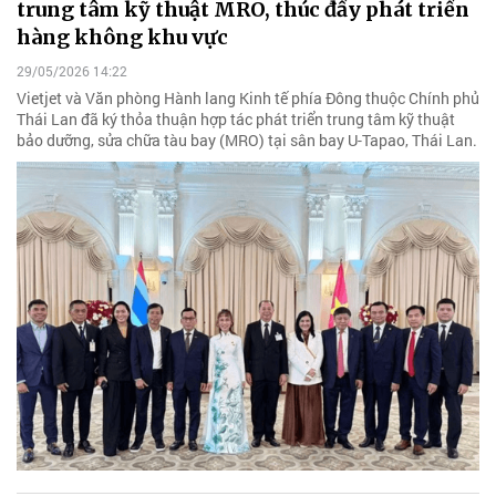
trung tâm kỹ thuật MRO, thúc đẩy phát triển
hàng không khu vực
29/05/2026 14:22
Vietjet và Văn phòng Hành lang Kinh tế phía Đông thuộc Chính phủ
Thái Lan đã ký thỏa thuận hợp tác phát triển trung tâm kỹ thuật
bảo dưỡng, sửa chữa tàu bay (MRO) tại sân bay U-Tapao, Thái Lan.