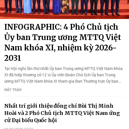
INFOGRAPHIC: 4 Phó Chủ tịch
Ủy ban Trung ương MTTQ Việt
Nam khóa XI, nhiệm kỳ 2026-
2031
Tại Hội nghị lần thứ nhất Ủy ban Trung ương MTTQ Việt Nam khóa
XI đã hiệp thương cử 12 vị Ủy viên Đoàn Chủ tịch Ủy ban Trung
ương MTTQ Việt Nam khóa XI tham gia Ban Thường trực Ủy ban
MTTQ VN khóa XI.
MẶT TRẬN
Nhất trí giới thiệu đồng chí Bùi Thị Minh
Hoài và 2 Phó Chủ tịch MTTQ Việt Nam ứng
cử Đại biểu Quốc hội