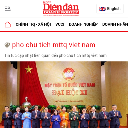
English
CHÍNH TRỊ - XÃ HỘI
VCCI
DOANH NGHIỆP
DOANH NHÂN
pho chu tich mttq viet nam
Tin tức cập nhật liên quan đến pho chu tich mttq viet nam