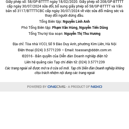
Giấy phép số: 58/GP-BTTTT ngày 18/02/2020. Giấy phép số 208/GP-BTTTT
cấp ngày 30/07/2024 sửa đổi, bổ sung giấy phép số 58/GP-BTTTT và Văn
bản số 3117/BTTTT-CBC cấp ngày 30/07/2024 về việc sửa đổi măng séc và
thay đổi người đứng đầu.
Tổng Biên tập:
Nguyễn Linh Anh
Phó Tổng Biên tập:
Phạm Văn Hùng, Nguyễn Tiến Dũng
Tổng Thư ký tòa soạn:
Nguyễn Thị Thu Hương
Địa chỉ: Tòa nhà VCCI, Số 9 Đào Duy Anh, phường Kim Liên, Hà Nội
Điện thoại (024) 3.5771239 – Email: toasoan@dddn.com.vn
©2016 - Bản quyền của Diễn đàn Doanh nghiệp điện tử
Liên hệ quảng cáo Tạp chí điện tử: (024) 3.5771239
Các trang ngoài sẽ được mở ra ở cửa sổ mới. Tạp chí Diễn đàn Doanh nghiệp không
chịu trách nhiệm nội dung các trang ngoài
POWERED BY
- A PRODUCT OF
ONE
CMS
NEKO