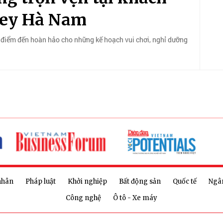
lley Hà Nam
à điểm đến hoàn hảo cho những kế hoạch vui chơi, nghỉ dưỡng
nhân
Pháp luật
Khởi nghiệp
Bất động sản
Quốc tế
Ngâ
Công nghệ
Ô tô - Xe máy