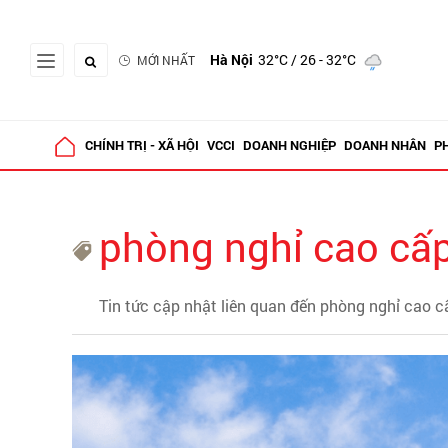
Hà Nội
32°C
/ 26 - 32°C
MỚI NHẤT
CHÍNH TRỊ - XÃ HỘI
VCCI
DOANH NGHIỆP
DOANH NHÂN
P
phòng nghỉ cao cấ
Tin tức cập nhật liên quan đến phòng nghỉ cao c