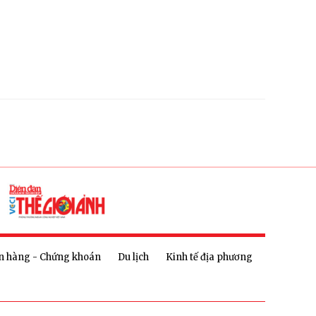
n hàng - Chứng khoán
Du lịch
Kinh tế địa phương