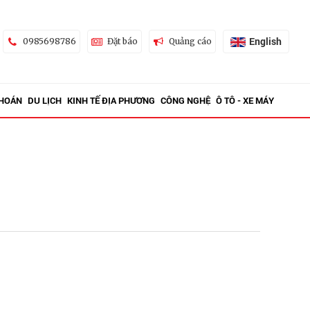
English
0985698786
Đặt báo
Quảng cáo
KHOÁN
DU LỊCH
KINH TẾ ĐỊA PHƯƠNG
CÔNG NGHỆ
Ô TÔ - XE MÁY