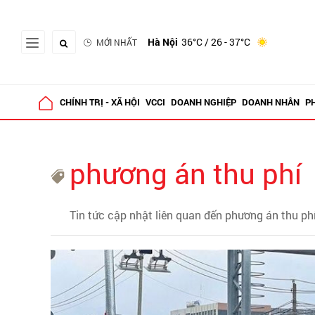
Hà Nội
36°C
/ 26 - 37°C
MỚI NHẤT
CHÍNH TRỊ - XÃ HỘI
VCCI
DOANH NGHIỆP
DOANH NHÂN
P
phương án thu phí
Tin tức cập nhật liên quan đến phương án thu ph