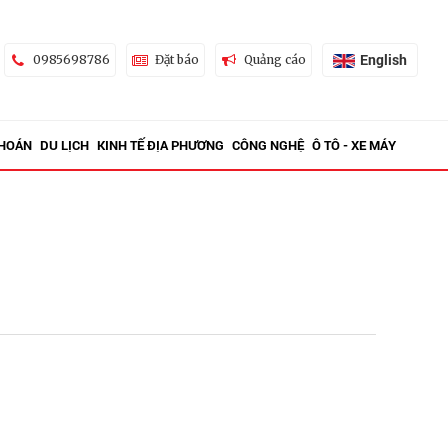
English
0985698786
Đặt báo
Quảng cáo
KHOÁN
DU LỊCH
KINH TẾ ĐỊA PHƯƠNG
CÔNG NGHỆ
Ô TÔ - XE MÁY