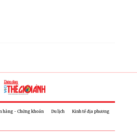
n hàng - Chứng khoán
Du lịch
Kinh tế địa phương