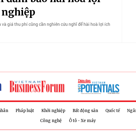
 nghiệp
nh và giá thu phí cũng cần nghiên cứu nghĩ để hài hoà lợi ích
nhân
Pháp luật
Khởi nghiệp
Bất động sản
Quốc tế
Ngâ
Công nghệ
Ô tô - Xe máy