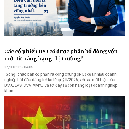
Các cổ phiếu IPO có được phân bổ dòng vốn
mới từ nâng hạng thị trường?
07/08/2026 04:05
"Sóng" chào bán cổ phần ra công chúng (IPO) của nhiều doanh
nghiệp bắt đầu dâng trở lại từ quý II/2026, với sự xuất hiện của
DMX, LPS, DVV, AMY... và tới đây sẽ còn hàng loạt doanh nghiệp
khác.