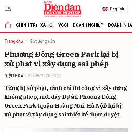
English
CHÍNH TRỊ - XÃ HỘI
VCCI
DOANH NGHIỆP
DOANH NH
bình luận
Trang chủ
Bất động sản
Phương Đông Green Park lại bị
xử phạt vì xây dựng sai phép
DIỆU HOA
22/08/2020 03:00
Từng bị xử phạt, đình chỉ thi công vì xây dựng
không phép, mới đây Dự án Phương Đông
Hủy
G
Green Park (quận Hoàng Mai, Hà Nội) lại bị
xử phạt vì xây dựng sai thiết kế được duyệt.