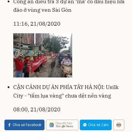
Công an điều tra 3 dự án ‘ma’ có dấu hiệu lừa
đảo ở vùng ven Sài Gòn
11:16, 21/08/2020
CẬN CẢNH DỰ ÁN PHÍA TÂY HÀ NỘI: Usilk
City - "tấm lụa vàng" chưa dệt nên vàng
08:00, 21/08/2020
Theo dõi trên
Chia sẻ Facebook
Chia sẻ Zalo