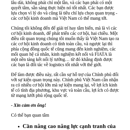
lâu dài, không phải chỉ một lần, và các bạn phải có một
quyết tâm, sẵn sàng thực hiện nó tốt nhất. Các bạn được
lựa chọn vì lý do và cũng là tiêu chí lựa chọn quan trọng -
các cơ hội kinh doanh mà Việt Nam có thể mang tới.
Chúng tôi không đến để giải trí hay tắm biển, mà là vì các
cơ hội kinh doanh, để phát triển các cơ hội, hai chiều. Một
điều rất quan trọng chúng tôi muốn thấy là Việt Nam tạo ra
các cơ hội kinh doanh có tính toàn cầu, và ngược lại thì
phía cộng đồng quốc tế cũng mang đến kinh nghiệm, các
mối quan hệ cá nhân, kinh nghiệm kết nối và FIATA là
một nền tảng kết nối lý tưởng… từ đó khẳng định được
các bạn là đối tác về logistics tốt nhất với thế giới.
Để làm được điều này, rất cần sự hỗ trợ của Chính phủ đối
với sự kiện quan trọng này. Chính phủ Việt Nam cần nhận
ra có nhiều cơ hội lớn mà sự kiện mang lại, về lợi ích kinh
tế có tính địa phương, khu vực và toàn cầu, lợi ích có được
từ mạng lưới phủ rộng quốc tế.
- Xin cảm ơn ông!
Có thể bạn quan tâm
Cần nâng cao năng lực cạnh tranh của