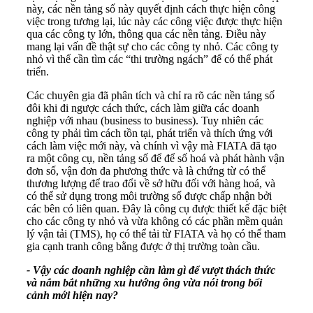
này, các nền tảng số này quyết định cách thực hiện công
việc trong tương lại, lúc này các công việc được thực hiện
qua các công ty lớn, thông qua các nền tảng. Điều này
mang lại vấn đề thật sự cho các công ty nhỏ. Các công ty
nhỏ vì thế cần tìm các “thi trường ngách” để có thể phát
triển.
Các chuyên gia đã phân tích và chỉ ra rõ các nền tảng số
đôi khi đi ngược cách thức, cách làm giữa các doanh
nghiệp với nhau (business to business). Tuy nhiên các
công ty phải tìm cách tồn tại, phát triển và thích ứng với
cách làm việc mới này, và chính vì vậy mà FIATA đã tạo
ra một công cụ, nền tảng số để để số hoá và phát hành vận
đơn số, vận đơn đa phương thức và là chứng từ có thể
thương lượng để trao đổi về sở hữu đối với hàng hoá, và
có thể sử dụng trong môi trường số được chấp nhận bởi
các bên có liên quan. Đây là công cụ được thiết kế đặc biệt
cho các công ty nhỏ và vừa không có các phần mềm quản
lý vận tải (TMS), họ có thể tải từ FIATA và họ có thể tham
gia cạnh tranh công bằng được ở thị trường toàn cầu.
- Vậy các doanh nghiệp cần làm gì để vượt thách thức
và nắm bắt những xu hướng ông vừa nói trong bối
cảnh mới hiện nay?