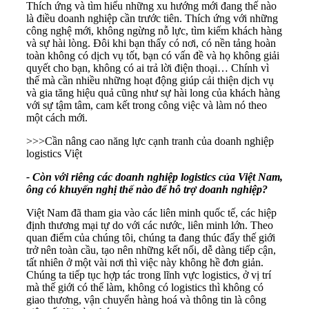
Thích ứng và tìm hiểu những xu hướng mới đang thế nào
là điều doanh nghiệp cần trước tiên. Thích ứng với những
công nghệ mới, không ngừng nỗ lực, tìm kiếm khách hàng
và sự hài lòng. Đôi khi bạn thấy có nơi, có nền tảng hoàn
toàn không có dịch vụ tốt, bạn có vấn đề và họ không giải
quyết cho bạn, không có ai trả lời điện thoại… Chính vì
thế mà cần nhiều những hoạt động giúp cải thiện dịch vụ
và gia tăng hiệu quả cũng như sự hài long của khách hàng
với sự tậm tâm, cam kết trong công việc và làm nó theo
một cách mới.
>>>
Cần nâng cao năng lực cạnh tranh của doanh nghiệp
logistics Việt
- Còn với riêng các doanh nghiệp logistics của Việt Nam,
ông có khuyến nghị thế nào để hỗ trợ doanh nghiệp?
Việt Nam đã tham gia vào các liên minh quốc tế, các hiệp
định thương mại tự do với các nước, liên minh lớn. Theo
quan điểm của chúng tôi, chúng ta đang thúc đẩy thế giới
trở nên toàn cầu, tạo nên những kết nối, dễ dàng tiếp cận,
tất nhiên ở một vài nơi thì việc này không hề đơn giản.
Chúng ta tiếp tục hợp tác trong lĩnh vực logistics, ở vị trí
mà thế giới có thể làm, không có logistics thì không có
giao thương, vận chuyển hàng hoá và thông tin là công