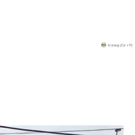
In trang
(Ctr + P)