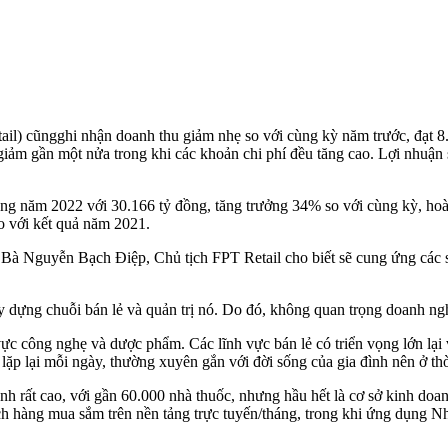
l) cũngghi nhận doanh thu giảm nhẹ so với cùng kỳ năm trước, đạt 8.4
 giảm gần một nửa trong khi các khoản chi phí đều tăng cao. Lợi nhuậ
ong năm 2022 với 30.166 tỷ đồng, tăng trưởng 34% so với cùng kỳ, ho
so với kết quả năm 2021.
 Bà Nguyễn Bạch Điệp, Chủ tịch FPT Retail cho biết sẽ cung ứng các 
ây dựng chuỗi bán lẻ và quản trị nó. Do đó, không quan trọng doanh ngh
vực công nghẹ và dược phẩm. Các lĩnh vực bán lẻ có triển vọng lớn lại
 lặp lại mỗi ngày, thường xuyên gắn với đời sống của gia đình nên ở thời
nh rất cao, với gần 60.000 nhà thuốc, nhưng hầu hết là cơ sở kinh do
hách hàng mua sắm trên nền tảng trực tuyến/tháng, trong khi ứng dụng