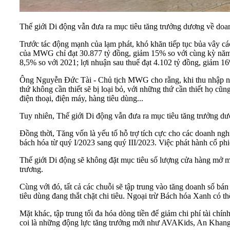
Thế giới Di động vẫn đưa ra mục tiêu tăng trưởng dương về doa
Trước tác động mạnh của lạm phát, khó khăn tiếp tục bủa vây c
của MWG chỉ đạt 30.877 tỷ đồng, giảm 15% so với cùng kỳ năm t
8,5% so với 2021; lợi nhuận sau thuế đạt 4.102 tỷ đồng, giảm 1
Ông Nguyễn Đức Tài - Chủ tịch MWG cho rằng, khi thu nhập ngườ
thứ không cần thiết sẽ bị loại bỏ, với những thứ cần thiết họ 
điện thoại, điện máy, hàng tiêu dùng...
Tuy nhiên, Thế giới Di động vẫn đưa ra mục tiêu tăng trưởng dư
Đồng thời, Tăng vốn là yếu tố hỗ trợ tích cực cho các doanh ng
bách hóa từ quý I/2023 sang quý III/2023. Việc phát hành cổ phiế
Thế giới Di động sẽ không đặt mục tiêu số lượng cửa hàng mở mớ
trương.
Cùng với đó, tất cả các chuỗi sẽ tập trung vào tăng doanh số bán
tiêu dùng đang thắt chặt chi tiêu. Ngoại trừ Bách hóa Xanh có thể
Mặt khác, tập trung tối đa hóa dòng tiền để giảm chi phí tài chí
coi là những động lực tăng trưởng mới như AVAKids, An Khang