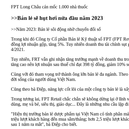
FPT Long Châu cán mốc 1.000 nhà thuốc
>>Bán lẻ sẽ hụt hơi nửa đầu năm 2023
>>Năm 2023: Bán lẻ sôi động nhờ chuyển đổi số
Trong khi đó Công ty Cổ phần Bán lẻ Kỹ thuật số FPT (FPT Retai
đồng lợi nhuận gộp, tăng 5%. Tuy nhiên doanh thu tài chính sụt
4/2021.
Tuy nhiên, FRT vẫn ghi nhận tăng trưởng mạnh về doanh thu tr
tăng cao nên lợi nhuận sau thuế chỉ đạt 398 tỷ đồng, giảm 10% 
Cùng với đó tham vọng trở thành ông lớn bán lẻ đa ngành. Theo
đời sống của người dùng Việt Nam.
Cũng theo bà Điệp, năng lực cốt lõi của một công ty bán lẻ là x
Trong tương lai, FPT Retail chắc chắn sẽ không dừng lại ở lĩnh 
dùng, mẹ và bé, siêu thị, giáo dục... Đây là những nhu cầu lặp đi
"Hiện thị trường bán lẻ dược phẩm tại Việt Nam có tính phân mả
triệu lượt khách hàng đến mua sắm/tháng; hơn 2,5 triệu lượt k
sau 1 năm ra mắt", bà Điệp cho biết.