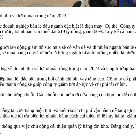
nh thu và lợi nhuận ròng năm 2023
ác doanh nghiệp bán lẻ đầu ngành đặc biệt là điện máy: Cụ thể, Công
rước; lợi nhuận sau thuế đạt 619 tỷ đồng, giảm 60%. Lũy kế cả năm 
6%.
i lao động giảm thì sức mua sẽ có vấn đề và dĩ nhiên ngành bán lẻ c
cũng sẽ mua hàng có giá rẻ hơn. Những ngành bị ảnh hưởng nhiều là nh
ơng về doanh thu và lợi nhuận ròng trong năm 2023 và tăng trưởng hai
hiệp bán lẻ, đặc biệt trong bối cảnh chi phí vay tăng cao. Công ty cổ
u thành công sẽ giúp công ty giảm bớt áp lực về chi phí tài chính.
i cho từng chuỗi. Các chuỗi chỉ mở mới cửa hàng có chọn lọc để có thể
 hàng tại cửa hàng hiện hữu và kiểm soát chi phí vận hành để tăng lợi 
 tiếp tục tối ưu biên lợi nhuận bằng cách cải thiện tỷ lệ hủy hàng, giảm
nh thông qua việc chủ động cải thiện quản lý hàng tồn kho. Đáng chú ý,
...