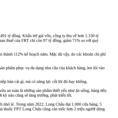
91 tỷ đồng. Khấu trừ giá vốn, công ty thu về hơn 1.330 tỷ
n sau thuế của FRT chỉ còn 97 tỷ đồng, giảm 71% so với quý
àn thành 112% kế hoạch năm. Mặc dù vậy, do các khoản chi phí
sản phẩm phục vụ đa dạng nhu cầu của khách hàng, len lỏi vào
iệp bán cái gì, mà có năng lực cốt lõi đó hay không.
 vừa an toàn là những sản phẩm thiết yếu như ăn uống, hàng tiêu
 kỳ nào cũng sẽ tăng trưởng, phát triển tốt.
anh nhỏ lẻ. Trong năm 2022, Long Châu đạt 1.000 cửa hàng, 5
 Nhà thuốc FPT Long Châu cũng cán mốc hơn 2 triệu người dùng