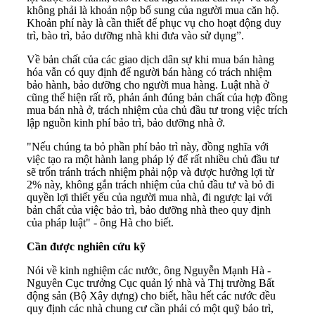
không phải là khoản nộp bổ sung của người mua căn hộ.
Khoản phí này là cần thiết để phục vụ cho hoạt động duy
trì, bào trì, bảo dưỡng nhà khi đưa vào sử dụng”.
Về bản chất của các giao dịch dân sự khi mua bán hàng
hóa vẫn có quy định để người bán hàng có trách nhiệm
bảo hành, bảo dưỡng cho người mua hàng. Luật nhà ở
cũng thể hiện rất rõ, phản ánh đúng bản chất của hợp đồng
mua bán nhà ở, trách nhiệm của chủ đầu tư trong việc trích
lập nguồn kinh phí bảo trì, bảo dưỡng nhà ở.
"Nếu chúng ta bỏ phần phí bảo trì này, đồng nghĩa với
việc tạo ra một hành lang pháp lý để rất nhiều chủ đầu tư
sẽ trốn tránh trách nhiệm phải nộp và được hưởng lợi từ
2% này, không gắn trách nhiệm của chủ đầu tư và bỏ đi
quyền lợi thiết yếu của người mua nhà, đi ngược lại với
bản chất của việc bảo trì, bảo dưỡng nhà theo quy định
của pháp luật" - ông Hà cho biết.
Cần được nghiên cứu kỹ
Nói về kinh nghiệm các nước, ông Nguyễn Mạnh Hà -
Nguyên Cục trưởng Cục quản lý nhà và Thị trường Bất
động sản (Bộ Xây dựng) cho biết, hầu hết các nước đều
quy định các nhà chung cư cần phải có một quỹ bảo trì,