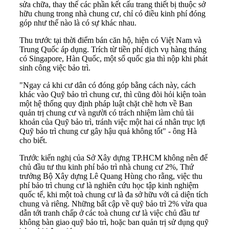
sửa chữa, thay thế các phần kết cấu trang thiết bị thuộc sở
hữu chung trong nhà chung cư, chỉ có điều kinh phí đóng
góp như thế nào là có sự khác nhau.
Thu trước tại thời điểm bán căn hộ, hiện có Việt Nam và
Trung Quốc áp dụng. Trích từ tiền phí dịch vụ hàng tháng
có Singapore, Hàn Quốc, một số quốc gia thì nộp khi phát
sinh công việc bảo trì.
"Ngay cả khi cư dân có đóng góp bằng cách này, cách
khác vào Quỹ bảo trì chung cư, thì cũng đòi hỏi kiện toàn
một hệ thống quy định pháp luật chặt chẽ hơn về Ban
quản trị chung cư và người có trách nhiệm làm chủ tài
khoản của Quỹ bảo trì, tránh việc một hai cá nhân trục lợi
Quỹ bảo trì chung cư gây hậu quả không tốt" - ông Hà
cho biết.
Trước kiến nghị của Sở Xây dựng TP.HCM không nên để
chủ đầu tư thu kinh phí bảo trì nhà chung cư 2%, Thứ
trưởng Bộ Xây dựng Lê Quang Hùng cho rằng, việc thu
phí bảo trì chung cư là nghiên cứu học tập kinh nghiệm
quốc tế, khi một toà chung cư là đa sở hữu với cả diện tích
chung và riêng. Những bất cập về quỹ bảo trì 2% vừa qua
dẫn tới tranh chấp ở các toà chung cư là việc chủ đầu tư
không bàn giao quỹ bảo trì, hoặc ban quản trị sử dụng quỹ