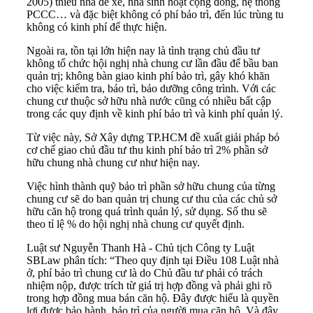
2005) thiếu nhà để xe, nhà sinh hoạt cộng đồng, hệ thống
PCCC… và đặc biệt không có phí bảo trì, đến lúc trùng tu
không có kinh phí để thực hiện.
Ngoài ra, tồn tại lớn hiện nay là tình trạng chủ đầu tư
không tổ chức hội nghị nhà chung cư lần đầu để bầu ban
quản trị; không bàn giao kinh phí bảo trì, gây khó khăn
cho việc kiểm tra, bảo trì, bảo dưỡng công trình. Với các
chung cư thuộc sở hữu nhà nước cũng có nhiều bất cập
trong các quy định về kinh phí bảo trì và kinh phí quản lý.
Từ việc này, Sở Xây dựng TP.HCM đề xuất giải pháp bỏ
cơ chế giao chủ đầu tư thu kinh phí bảo trì 2% phần sở
hữu chung nhà chung cư như hiện nay.
Việc hình thành quỹ bảo trì phần sở hữu chung của từng
chung cư sẽ do ban quản trị chung cư thu của các chủ sở
hữu căn hộ trong quá trình quản lý, sử dụng. Số thu sẽ
theo tỉ lệ % do hội nghị nhà chung cư quyết định.
Luật sư Nguyễn Thanh Hà - Chủ tịch Công ty Luật
SBLaw phân tích: “Theo quy định tại Điều 108 Luật nhà
ở, phí bảo trì chung cư là do Chủ đầu tư phải có trách
nhiệm nộp, được trích từ giá trị hợp đồng và phải ghi rõ
trong hợp đồng mua bán căn hộ. Đây được hiểu là quyền
lợi được bảo hành, bảo trì của người mua căn hộ. Và đây